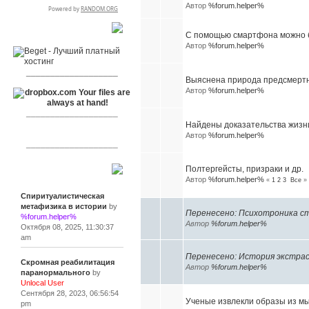
Автор
%forum.helper%
RSPR сотрудничает с:
С помощью смартфона можно б
Автор
%forum.helper%
___________________
Выяснена природа предсмерт
Автор
%forum.helper%
___________________
Найдены доказательства жизн
Автор
%forum.helper%
___________________
Полтергейсты, призраки и др.
Сообщения
Автор
%forum.helper%
«
1
2
3
Все
»
Спиритуалистическая
метафизика в истории
by
Перенесено: Психотроника с
%forum.helper%
Автор
%forum.helper%
Октября 08, 2025, 11:30:37
am
Перенесено: История экстрас
Скромная реабилитация
Автор
%forum.helper%
паранормального
by
Unlocal User
Сентября 28, 2023, 06:56:54
Ученые извлекли образы из м
pm