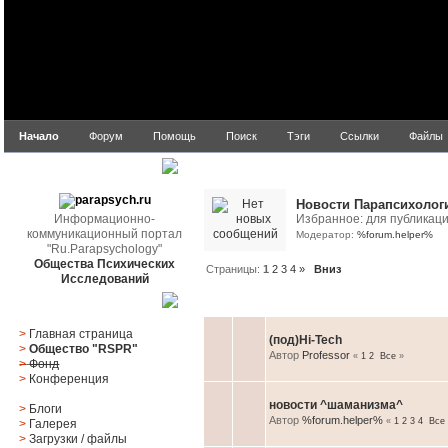
Начало
Форум
Помощь
Поиск
Тэги
Ссылки
Файлы
Подразделы
parapsych.ru
Новости Парапсихолог
Информационно-
Избранное: для публикац
коммуникационный портал
Модератор:
%forum.helper%
"Ru.Parapsychology"
Общества Психических
Страницы:
1
2
3
4
»
Вниз
Исследований
Тема
/
Автор
Главное меню
>
Главная страница
(под)Hi-Tech
>
Общество "RSPR"
Автор
Professor
«
1
2
Все
»
>
Фонд
>
Конференция
новости ^шаманизма^
>
Блоги
Автор
%forum.helper%
«
1
2
3
4
Все
>
Галерея
>
Загрузки
/
файлы