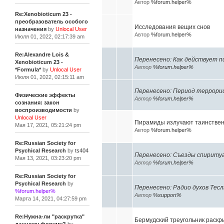
Автор
%forum.helper%
Re:Xenobioticum 23 -
преобразователь особого
Исследования вещих снов
назначения
by
Unlocal User
Автор
%forum.helper%
Июля 01, 2022, 02:17:39 am
Re:Alexandre Lois &
Перенесено: Как действует 
Xenobioticum 23 -
Автор
%forum.helper%
*Formula*
by
Unlocal User
Июля 01, 2022, 02:15:11 am
Перенесено: Период террори
Физические эффекты
Автор
%forum.helper%
сознания: закон
воспроизводимости
by
Unlocal User
Пирамиды излучают таинстве
Мая 17, 2021, 05:21:24 pm
Автор
%forum.helper%
Re:Russian Society for
Psychical Research
by
ts404
Перенесено: Съезды спириту
Мая 13, 2021, 03:23:20 pm
Автор
%forum.helper%
Re:Russian Society for
Psychical Research
by
Перенесено: Радио духов Теслы,
%forum.helper%
Автор
%support%
Марта 14, 2021, 04:27:59 pm
Re:Нужна-ли "раскрутка"
Бермудский треугольник раскр