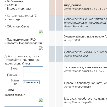
>
Библиотека
>
Статьи
(под)разное
>
Видеоматериалы
Автор
%forum.helper%
«
1
2
3
4
5
6
7
>
Каталог ссылок:
(1)
(2)
Перенесено: Ученые нашли в 
>
Тэги
/ tags
околосмертные переживания
Автор
Unlocal User
>
Обратная Cвязь
Материалы
Ученые выяснили, как можно "с
>
Парапсихология FAQ
Автор
TS0000
>
Новости Парапсихологии
Юзер
Перенесено: GORDUW & Xenobiot
Автор
Unlocal User
Добро пожаловать,
гость
.
Пожалуйста,
войдите
или
зарегистрируйтесь
.
Технические достижения в сч
Вход:
Автор
%forum.helper%
«
1
2
Все
»
Пароль:
Войти
Право- и левополушарность ч
на:
Автор
%forum.helper%
Забыли пароль?
Музыка способствует созданию
Поиск
Автор
%forum.helper%