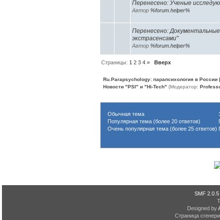
Перенесено: Ученые исследу
Автор
%forum.helper%
Перенесено: Документальные 
экстрасенсами"
Автор
%forum.helper%
Страницы:
1
2
3
4
»
Вверх
Ru.Parapsychology: парапсихология в России
Новости "PSI" и "Hi-Tech"
(Модератор:
Profess
Обычная тема
З
Популярная тема (более 20 ответов)
П
Очень популярная тема (более 25 ответов)
Г
SMF 2.0.5
Designed by
Страница сгенерир