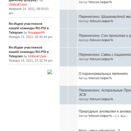
данному форуму?
by
Автор
%forum.helper%
Unlocal User
Февраля 14, 2021, 09:03:51
am
Перенесено: Шишковидной желе
Автор
%forum.helper%
Re:Ищем участников
нашей команды RU.PSI в
Telegram
by
%support%
Перенесено: Сон прочитан и
Января 21, 2021, 05:45:43 pm
Автор
%forum.helper%
Re:Ищем участников
нашей команды RU.PSI в
Перенесено: Cвязь с пациент
Telegram
by
Unlocal User
Автор
%forum.helper%
Января 15, 2021, 07:32:34 pm
О паранормальных явлениях
[+]
Автор
%forum.helper%
Перенесено: Астральные Прое
ЭСВ
Автор
%forum.helper%
Природные аномалии и аномал
Автор
%forum.helper%
«
1
2
Все
»
Мозг - лишь рецептор...?