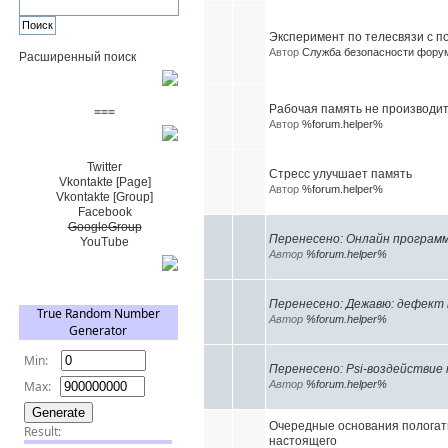
Эксперимент по телесвязи с 
Автор
Служба безопасности фору
Расширенный поиск
Пожертвовать $
Рабочая память не производи
===
Автор
%forum.helper%
Сообщество+
Twitter
Стресс улучшает память
Vkontakte [Page]
Автор
%forum.helper%
Vkontakte [Group]
Facebook
GoogleGroup
Перенесено: Онлайн программ
YouTube
Автор
%forum.helper%
TRNG
Перенесено: Дежавю: дефект
Автор
%forum.helper%
Перенесено: Psi-воздействие
Автор
%forum.helper%
Очередные основания пологать
настоящего