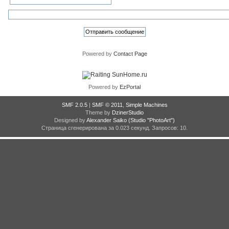
Powered by
Contact Page
Powered by
EzPortal
SMF 2.0.5
|
SMF © 2011
,
Simple Machines
Theme by
DzinerStudio
Designed by
Alexander Saiko
(Studio "PhotoArt")
Страница сгенерирована за 0.023 секунд. Запросов: 10.