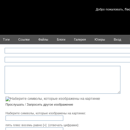
Добро пожаловать,
Гос
Тэги
Ссылки
Файлы
Блоги
Галерея
Юзеры
Вход
:
Прослушать
/
Запросить другое изображение
Наберите символы, которые изображены на картинке:
пять плюс восемь равно [=] (отвечать цифрами):