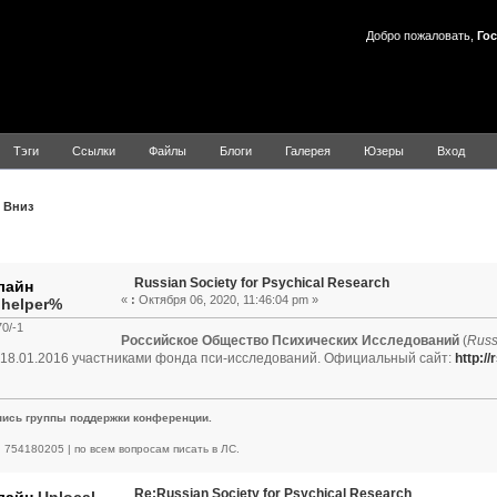
Добро пожаловать,
Гос
Тэги
Ссылки
Файлы
Блоги
Галерея
Юзеры
Вход
Вниз
Тема: Russian Society for Psychical Research (Прочитано 8337
Russian Society for Psychical Research
«
:
Октября 06, 2020, 11:46:04 pm »
.helper%
0/-1
Российское Общество Психических Исследований
(
Russ
18.01.2016 участниками фонда пси-исследований. Официальный сайт:
http:/
пись группы поддержки конференции.
 | 754180205 | по всем вопросам писать в ЛС.
Re:Russian Society for Psychical Research
Unlocal