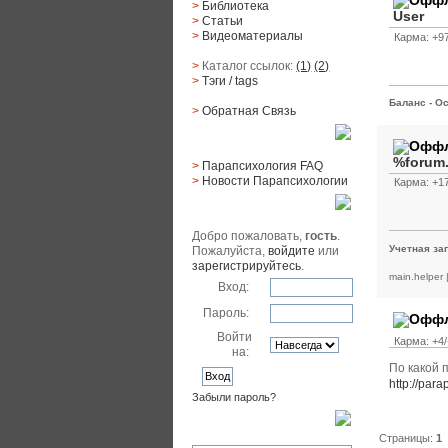
>
Библиотека
User
>
Статьи
>
Видеоматериалы
Карма: +97
>
Каталог ссылок:
(1)
(2)
>
Тэги
/ tags
Баланс - Ос
>
Обратная Cвязь
Материалы
%forum
>
Парапсихология FAQ
>
Новости Парапсихологии
Карма: +17
Юзер
Добро пожаловать,
гость
.
Учетная за
Пожалуйста,
войдите
или
зарегистрируйтесь
.
main.helper
Вход:
Пароль:
Войти
Карма: +4/
на:
По какой 
http://par
Забыли пароль?
Поиск
Страницы:
1