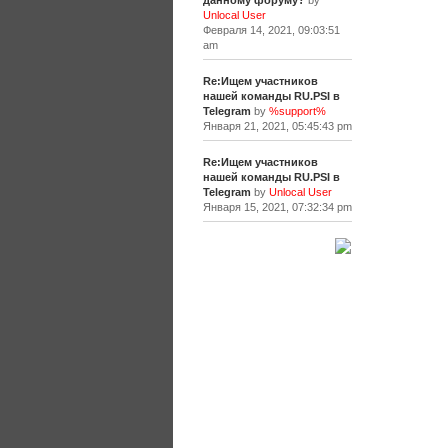
данному форуму?
by
Unlocal User
Февраля 14, 2021, 09:03:51
am
Re:Ищем участников
нашей команды RU.PSI в
Telegram
by
%support%
Января 21, 2021, 05:45:43 pm
Re:Ищем участников
нашей команды RU.PSI в
Telegram
by
Unlocal User
Января 15, 2021, 07:32:34 pm
[+]