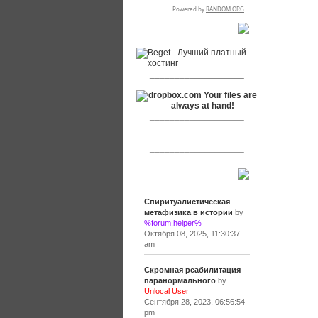
RSPR сотрудничает с:
___________________
___________________
___________________
Сообщения
Спиритуалистическая
метафизика в истории
by
%forum.helper%
Октября 08, 2025, 11:30:37
am
Скромная реабилитация
паранормального
by
Unlocal User
Сентября 28, 2023, 06:56:54
pm