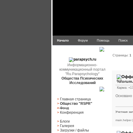
Начало
Форум
Помощь
Поиск
parapsych.ru
Страницы:
1
Информационно-
Автор
коммуникационный портал
"Ru.Parapsychology"
Общества Психических
%forum
Исследований
Карма: +17
Главное меню
Основано 
>
Главная страница
>
Общество "RSPR"
>
Фонд
Учетная за
>
Конференция
main.helper
>
Блоги
>
Галерея
>
Загрузки
/
файлы