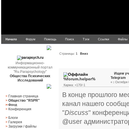
Начало
Форум
Помощь
Поиск
Тэги
Ссылки
Файлы
parapsych.ru
Страницы:
1
Вниз
Информационно-
Автор
Тема: Ищем учас
коммуникационный портал
"Ru.Parapsychology"
Ищем уч
Общества Психических
Telegram
%forum.helper%
Исследований
«
:
Октября 0
Карма: +170/-1
Главное меню
В конце прошлого м
>
Главная страница
>
Общество "RSPR"
канал нашего сообще
>
Фонд
>
Конференция
"
Discuss
" конференц
>
Блоги
@user администратор
>
Галерея
>
Загрузки
/
файлы