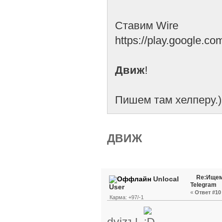
Ставим Wire
https://play.google.c
Движ
!
Пишем там хелперу.)
ДВИЖ
Re:Ищем
Unlocal
Telegram
User
«
Ответ #10 
Карма: +97/-1
dvizъ!