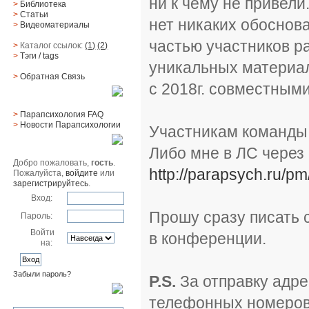
ни к чему не привели
>
Библиотека
>
Статьи
нет никаких обоснов
>
Видеоматериалы
частью участников р
>
Каталог ссылок:
(1)
(2)
>
Тэги
/ tags
уникальных материа
>
Обратная Cвязь
с 2018г. совместным
Материалы
>
Парапсихология FAQ
>
Новости Парапсихологии
Участникам команды 
Юзер
Либо мне в ЛС через 
Добро пожаловать,
гость
.
http://parapsych.ru/pm
Пожалуйста,
войдите
или
зарегистрируйтесь
.
Вход:
Прошу сразу писать 
Пароль:
Войти
в конференции.
на:
Забыли пароль?
P.S.
За отправку адре
Поиск
телефонных номеров