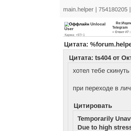
main.helper | 754180205 
Re:Ищем
Unlocal
Telegram
User
«
Ответ #7 :
Карма: +97/-1
Цитата: %forum.helpe
Цитата: ts404 от Ок
хотел тебе скинуть
при переходе в ли
Цитировать
Temporarily Unav
Due to high stres