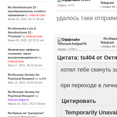
Telegram
Карма: +4/-5
«
Ответ #3 :
Re:Xenobioticum 23 -
преобразователь особого
назначения
by
Unlocal User
удалось таки отправит
Июля 01, 2022, 02:17:39 am
Re:Alexandre Lois &
Xenobioticum 23 -
*Formula*
by
Unlocal User
Re:Ищем
Июля 01, 2022, 02:15:11 am
Telegram
%forum.helper%
«
Ответ #4 :
Карма: +170/-1
Физические эффекты
сознания: закон
Цитата: ts404 от Октя
воспроизводимости
by
Unlocal User
Мая 17, 2021, 05:21:24 pm
хотел тебе скинуть 
Re:Russian Society for
Psychical Research
by
ts404
Мая 13, 2021, 03:23:20 pm
при переходе в лич
Re:Russian Society for
Psychical Research
by
Цитировать
%forum.helper%
Марта 14, 2021, 04:27:59 pm
Temporarily Unavai
Re:Нужна-ли "раскрутка"