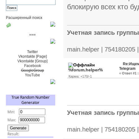
блокирую всех кто бу
Расширенный поиск
Пожертвовать $
Учетная запись групп
===
Сообщество+
main.helper | 754180205 
Twitter
Vkontakte [Page]
Vkontakte [Group]
Re:Ищем
Facebook
Telegram
%forum.helper%
GoogleGroup
«
Ответ #1 :
YouTube
Карма: +170/-1
TRNG
Учетная запись групп
main.helper | 754180205 