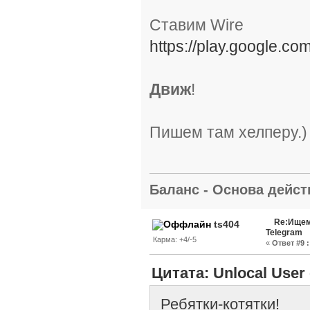
Ставим Wire
https://play.google.co
Движ
!
Пишем там хелперу.)
Баланс - Основа действ
Re:Ищем
ts404
Telegram
Карма: +4/-5
«
Ответ #9 :
Цитата: Unlocal User 
Ребятки-котятки!