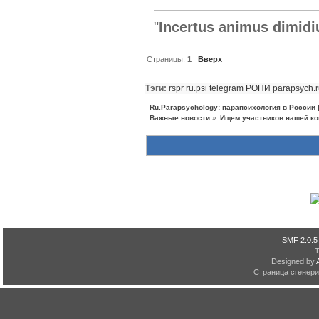
"
Incertus animus dimidi
Страницы:
1
Вверх
Тэги:
rspr
ru.psi
telegram
РОПИ
parapsych.
Ru.Parapsychology: парапсихология в России
Важные новости
»
Ищем участников нашей ко
SMF 2.0.5
Designed by
Страница сгенерир