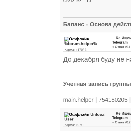
Баланс - Основа действ
Re:Ищем
Telegram
%forum.helper%
«
Ответ #11 
Карма: +170/-1
До декабря буду не н
Учетная запись групп
main.helper | 754180205 
Re:Ищем
Unlocal
Telegram
User
«
Ответ #12 
Карма: +97/-1