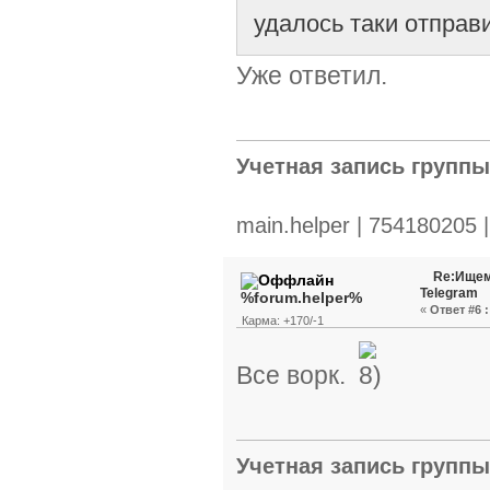
удалось таки отправи
Уже ответил.
Учетная запись групп
main.helper | 754180205 
Re:Ищем
Telegram
%forum.helper%
«
Ответ #6 :
Карма: +170/-1
Все ворк.
Учетная запись групп