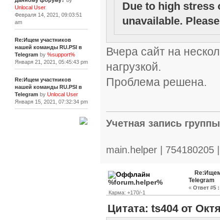
данному форуму?
by
Due to high stress 
Unlocal User
Февраля 14, 2021, 09:03:51
unavailable. Please 
am
Re:Ищем участников
нашей команды RU.PSI в
Вчера сайт на нескол
Telegram
by
%support%
Января 21, 2021, 05:45:43 pm
нагрузкой.
Проблема решена.
Re:Ищем участников
нашей команды RU.PSI в
Telegram
by
Unlocal User
Января 15, 2021, 07:32:34 pm
Учетная запись групп
[+]
main.helper | 754180205 
Re:Ищем
Telegram
%forum.helper%
«
Ответ #5 :
Карма: +170/-1
Цитата: ts404 от Октя