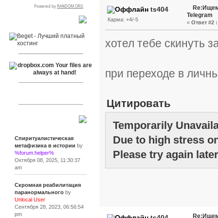
Re:Ищем
ts404
Telegram
Карма: +4/-5
«
Ответ #2 :
RSPR сотрудничает с:
хотел тебе скинуть з
___________________
при переходе в личн
___________________
Цитировать
___________________
Сообщения
Temporarily Unavail
Due to high stress on
Спиритуалистическая
метафизика в истории
by
Please try again later
%forum.helper%
Октября 08, 2025, 11:30:37
am
Скромная реабилитация
паранормального
by
Unlocal User
Сентября 28, 2023, 06:56:54
pm
Re:Ищем
ts404