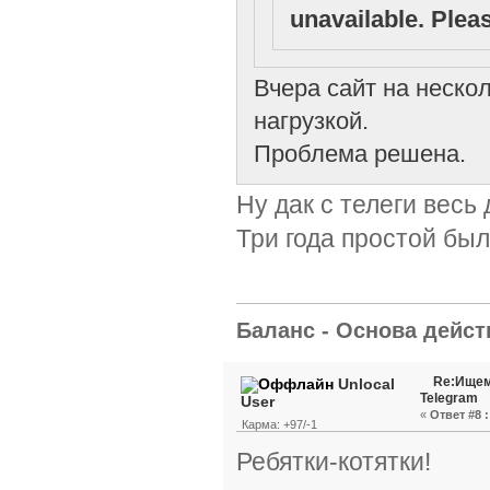
unavailable. Pleas
Вчера сайт на неско
нагрузкой.
Проблема решена.
Ну дак с телеги весь
Три года простой был
Баланс - Основа действ
Re:Ищем
Unlocal
Telegram
User
«
Ответ #8 :
Карма: +97/-1
Ребятки-котятки!