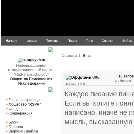
Начало
Форум
Помощь
Поиск
Тэги
Ссылки
Файлы
parapsych.ru
Страницы:
1
Вниз
Информационно-
Автор
Тема: 10 запов
коммуникационный портал
"Ru.Parapsychology"
10 запо
808
Общества Психических
«
:
Января 15
Исследований
Карма: +1/-0
Главное меню
Каждое писание пишет
>
Главная страница
Если вы хотите понят
>
Общество "RSPR"
>
Фонд
написано, иначе не 
>
Конференция
мысль, высказанную 
>
Блоги
>
Галерея
>
Загрузки
/
файлы