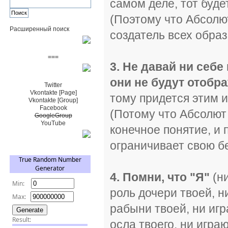
самом деле, тот буде
(Поэтому что Абсолют
Расширенный поиск
создатель всех образ
Пожертвовать $
===
3. Не давай ни себе
Сообщество+
они не будут отобра
Twitter
Vkontakte [Page]
тому придется этим 
Vkontakte [Group]
Facebook
(Потому что Абсолют 
GoogleGroup
YouTube
конечное понятие, и 
TRNG
ограничивает свою б
4. Помни, что "Я"
(н
роль дочери твоей, н
рабыни твоей, ни иг
осла твоего, ни игра