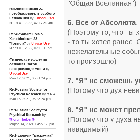
"Общая Вселенная")
Re:Xenobioticum 23 -
преобразователь особого
назначения
by
Unlocal User
6. Все от Абсолюта,
Июля 01, 2022, 02:17:39 am
(Поэтому то, что ты 
Re:Alexandre Lois &
Xenobioticum 23 -
- то ты хотел ранее.
*Formula*
by
Unlocal User
Июля 01, 2022, 02:15:11 am
нежелательные событи
то произошло)
Физические эффекты
сознания: закон
воспроизводимости
by
Unlocal User
Мая 17, 2021, 05:21:24 pm
7. "Я" не сможешь у
(Потому что дух нев
Re:Russian Society for
Psychical Research
by
ts404
Мая 13, 2021, 03:23:20 pm
8. "Я" не может пр
Re:Russian Society for
Psychical Research
by
(Потому что у духа н
%forum.helper%
Марта 14, 2021, 04:27:59 pm
невидимый)
Re:Нужна-ли "раскрутка"