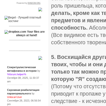
роль пришельца, кот
RSPR сотрудничает с:
делать, кроме как 
предметов и явлений
___________________
способность.
Абсолю
(Все видимое есть т
___________________
собственного творен
___________________
5. Восхищайся друг
Сообщения
твоих, чтобы и они 
Спиритуалистическая
только так можно п
метафизика в истории
by
%forum.helper%
которую "Я" создаю
Октября 08, 2025, 11:30:37
am
(Потому что отсутств
Скромная реабилитация
приводит к пропаже у
паранормального
by
Unlocal User
следствие - к исчез
Сентября 28, 2023, 06:56:54
pm