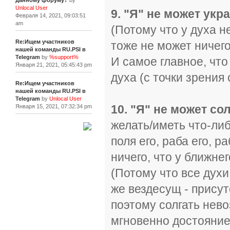
данному форуму?
by
Unlocal User
9. "Я" не может укра
Февраля 14, 2021, 09:03:51
am
(Потому что у духа не
Re:Ищем участников
тоже не может ничего
нашей команды RU.PSI в
Telegram
by
%support%
И самое главное, чт
Января 21, 2021, 05:45:43 pm
духа (с точки зрения
Re:Ищем участников
нашей команды RU.PSI в
Telegram
by
Unlocal User
10. "Я" не может со
Января 15, 2021, 07:32:34 pm
желать/иметь что-либ
[+]
поля его, раба его, ра
ничего, что у ближнег
(Потому что все духи
же вездесущ - присут
поэтому солгать нево
мгновенно достоянием