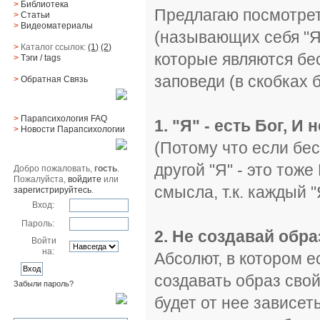
>
Библиотека
Предлагаю посмотрет
>
Статьи
>
Видеоматериалы
(называющих себя "Я
>
Каталог ссылок:
(1)
(2)
которые являются бе
>
Тэги
/ tags
заповеди (в скобках 
>
Обратная Cвязь
Материалы
>
Парапсихология FAQ
1. "Я" - есть Бог, И
>
Новости Парапсихологии
(Потому что если бес
Юзер
другой "Я" - это тоже
Добро пожаловать,
гость
.
Пожалуйста,
войдите
или
смысла, т.к. каждый "Я
зарегистрируйтесь
.
Вход:
Пароль:
2. Не создавай образ
Войти
на:
Абсолют, в котором е
создавать образ свой
Забыли пароль?
будет от нее зависет
Поиск