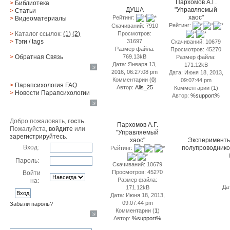
Пархомов А.Г.
>
Библиотека
ДУША
"Управляемый
>
Статьи
хаос"
Рейтинг:
>
Видеоматериалы
Рейтинг:
Скачиваний: 7910
>
Каталог ссылок:
(1)
(2)
Просмотров:
>
Тэги
/ tags
31697
Скачиваний: 10679
Размер файла:
Просмотров: 45270
>
Обратная Cвязь
769.13kB
Размер файла:
Дата: Января 13,
171.12kB
Материалы
2016, 06:27:08 pm
Дата: Июня 18, 2013,
Комментарии (
0
)
09:07:44 pm
>
Парапсихология FAQ
Автор:
Alis_25
Комментарии (
1
)
>
Новости Парапсихологии
Автор:
%support%
Юзер
Добро пожаловать,
гость
.
Пархомов А.Г.
Пожалуйста,
войдите
или
"Управляемый
зарегистрируйтесь
.
хаос"
Эксперименты
Вход:
полупроводнико
Рейтинг:
Пароль:
Скачиваний: 10679
Просмотров: 45270
Войти
Размер файла:
на:
Да
171.12kB
Дата: Июня 18, 2013,
09:07:44 pm
Забыли пароль?
Комментарии (
1
)
Поиск
Автор:
%support%