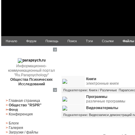
Начало
Форум
Помощь
Поиск
Тэги
Ссылки
Файлы
parapsych.ru
Информационно-
коммуникационный портал
Названи
"Ru.Parapsychology"
Книги
Общества Психических
электронные книги
Исследований
Подкатегории:
Книги / Различные
Парапсихо
Главное меню
Программы
>
Главная страница
различные программы
>
Общество "RSPR"
Видеоматериалы
>
Фонд
>
Конференция
Подкатегории:
Видеозаписи демонстраций п
>
Блоги
>
Галерея
>
Загрузки
/
файлы