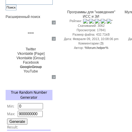
Программы для "наведения"
Муль
ИСС и ЗИ
Расширенный поиск
Рейтинг:
Пожертвовать $
Скачиваний: 3062
Просмотров: 17841
===
Размер файла: 432.71kB
Дата: Февраля 09, 2013, 10:08:06 pm
Да
Сообщество+
Комментарии (
3
)
Автор:
%forum.helper%
Twitter
Vkontakte [Page]
Vkontakte [Group]
Facebook
GoogleGroup
YouTube
TRNG