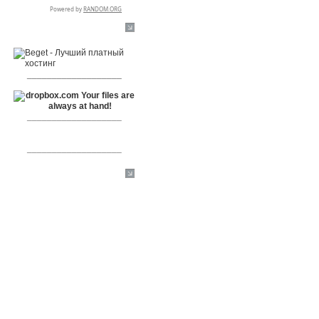
RSPR сотрудничает с:
___________________
___________________
___________________
[+]