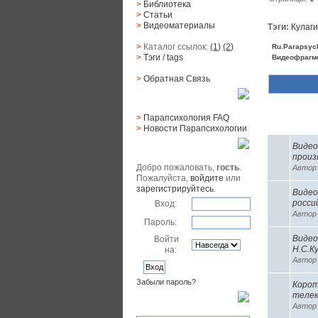
>
Библиотека
>
Статьи
>
Видеоматериалы
Тэги:
Кулаг
>
Каталог ссылок:
(1)
(2)
Ru.Parapsyc
>
Тэги
/ tags
Видеофрагме
>
Обратная Cвязь
Материалы
>
Парапсихология FAQ
Похожие 
>
Новости Парапсихологии
Видео
Юзер
произ
Добро пожаловать,
гость
.
Авто
Пожалуйста,
войдите
или
зарегистрируйтесь
.
Видео
росси
Вход:
Авто
Пароль:
Видео
Войти
Н.С.К
на:
Авто
Забыли пароль?
Корот
телек
Поиск
Авто