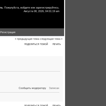
ть
. Пожалуйста,
войдите
или
зарегистрируйтесь
.
Августа 08, 2026, 04:01:19 am
Регистрация
« предыдущая тема
следующая тема »
ПОДЕЛИТЬСЯ ТЕМОЙ
ПЕЧАТЬ
 по телекинезу 01 (Прочитано 4451 раз)
Сообщить модератору
Записан
ПОДЕЛИТЬСЯ ТЕМОЙ
ПЕЧАТЬ