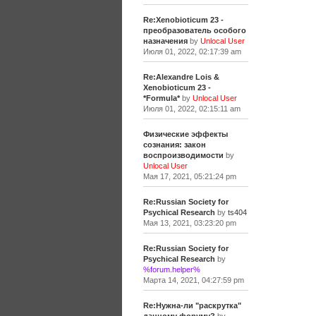
Re:Xenobioticum 23 -
преобразователь особого
назначения
by
Unlocal User
Июля 01, 2022, 02:17:39 am
Re:Alexandre Lois &
Xenobioticum 23 -
*Formula*
by
Unlocal User
Июля 01, 2022, 02:15:11 am
Физические эффекты
сознания: закон
воспроизводимости
by
Unlocal User
Мая 17, 2021, 05:21:24 pm
Re:Russian Society for
Psychical Research
by
ts404
Мая 13, 2021, 03:23:20 pm
Re:Russian Society for
Psychical Research
by
%forum.helper%
Марта 14, 2021, 04:27:59 pm
Re:Нужна-ли "раскрутка"