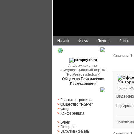
Начало
Форум
Помощь
Поиск
parapsych.ru
Страницы:
1
Информационно-
Автор
коммуникационный портал
"Ru.Parapsychology"
Общества Психических
%suppo
Исследований
Карма: +27
Главное меню
Видеофраг
>
Главная страница
>
Общество "RSPR"
http://pa
>
Фонд
>
Конференция
>
Блоги
"
Incertus a
>
Галерея
>
Загрузки
/
файлы
Страницы:
1