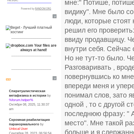
мне:" Потише, потише
видику". Мне было со
RSPR сотрудничает с:
люди, которые стоят 
решил его проверить:
___________________
ввиду продавщицу. Ч
внутри себя. Сейчас 
___________________
Но не тут-то было. Ч
Разговаривать , врод
___________________
повернувшись ко мне
Сообщения
впереди меня и упере
Спиритуалистическая
понимал слов, зато яв
метафизика в истории
by
%forum.helper%
одной , то с другой 
Октября 08, 2025, 11:30:37
am
последнюю фразу: " 
Скромная реабилитация
место". Мне такой р
паранормального
by
Unlocal User
больше и я сдержанно
Сентября 28, 2023, 06:56:54