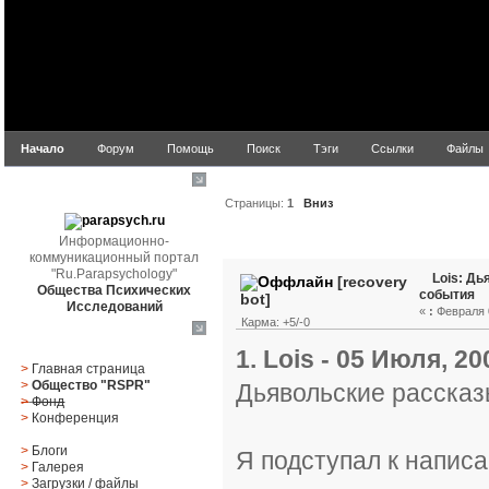
Начало
Форум
Помощь
Поиск
Тэги
Ссылки
Файлы
parapsych.ru
Страницы:
1
Вниз
Автор
Тема: Lois: Дья
Информационно-
коммуникационный портал
"Ru.Parapsychology"
Lois: Д
[recovery
Общества Психических
события
bot]
Исследований
«
:
Февраля 0
Карма: +5/-0
Главное меню
1. Lois - 05 Июля, 20
>
Главная страница
>
Общество "RSPR"
Дьявольские рассказ
>
Фонд
>
Конференция
>
Блоги
Я подступал к написа
>
Галерея
>
Загрузки
/
файлы