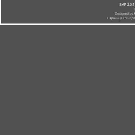
SMF 2.0.5
Designed by
Страница сгенерир