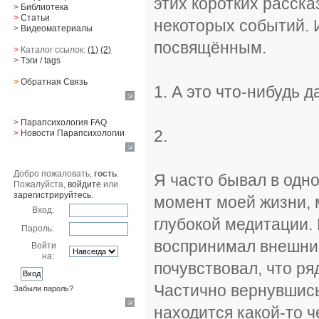
этих коротких расска
>
Библиотека
>
Статьи
некоторых событий. 
>
Видеоматериалы
посвящённым.
>
Каталог ссылок:
(1)
(2)
>
Тэги
/ tags
>
Обратная Cвязь
1. А это что-нибудь д
Материалы
>
Парапсихология FAQ
2.
>
Новости Парапсихологии
Юзер
Добро пожаловать,
гость
.
Я часто бывал в одн
Пожалуйста,
войдите
или
зарегистрируйтесь
.
момент моей жизни, 
Вход:
глубокой медитации. 
Пароль:
воспринимал внешний
Войти
на:
почувствовал, что ря
Частично вернувшись 
Забыли пароль?
находится какой-то ч
Поиск