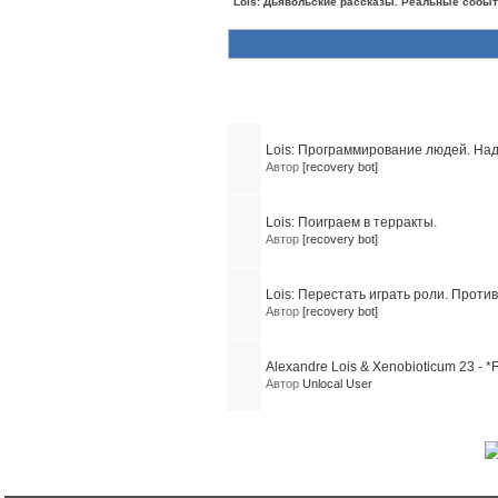
Lois: Дьявольские рассказы. Реальные собы
Похожие темы (4)
Lois: Программирование людей. На
Автор
[recovery bot]
Lois: Поиграем в терракты.
Автор
[recovery bot]
Lois: Перестать играть роли. Проти
Автор
[recovery bot]
Alexandre Lois & Xenobioticum 23 - *
Автор
Unlocal User