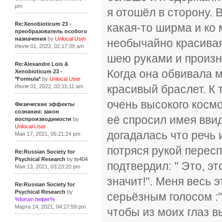
pm
я отошёл в сторону. 
Re:Xenobioticum 23 -
какая-то ширма и ко
преобразователь особого
назначения
by
Unlocal User
необычайно красивая
Июля 01, 2022, 02:17:39 am
шею руками и произн
Re:Alexandre Lois &
Когда она обвивала м
Xenobioticum 23 -
*Formula*
by
Unlocal User
красивый браслет. К 
Июля 01, 2022, 02:15:11 am
очень высокого косм
Физические эффекты
сознания: закон
её спросил имея ввид
воспроизводимости
by
Unlocal User
догадалась что речь 
Мая 17, 2021, 05:21:24 pm
потряся рукой пересп
Re:Russian Society for
Psychical Research
by
ts404
подтвердил: " Это, эт
Мая 13, 2021, 03:23:20 pm
значит!". Меня весь 
Re:Russian Society for
Psychical Research
by
серьёзным голосом :" 
%forum.helper%
Марта 14, 2021, 04:27:59 pm
чтобы из моих глаз в