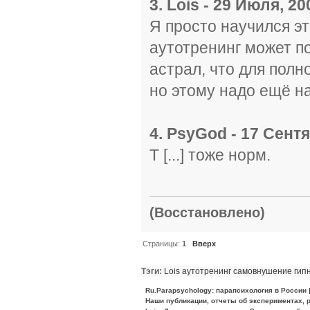
3. Lois - 29 Июля, 20
Я просто научился э
аутотренинг может п
астрал, что для полн
но этому надо ещё н
4. PsyGod - 17 Сентя
T [...] тоже норм.
(Восстановлено)
Страницы:
1
Вверх
Тэги:
Lois
аутотренинг
самовнушение
гип
Ru.Parapsychology: парапсихология в России
Наши публикации, отчеты об экспериментах, р