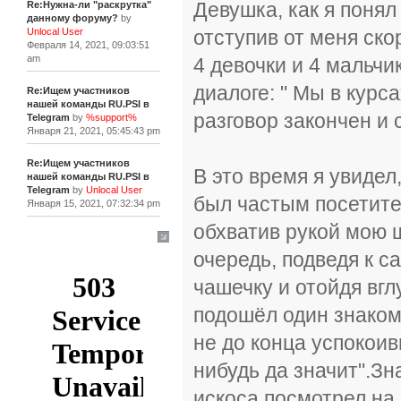
Девушка, как я понял
Re:Нужна-ли "раскрутка"
данному форуму?
by
отступив от меня ско
Unlocal User
Февраля 14, 2021, 09:03:51
am
4 девочки и 4 мальчи
диалоге: " Мы в курс
Re:Ищем участников
нашей команды RU.PSI в
разговор закончен и с
Telegram
by
%support%
Января 21, 2021, 05:45:43 pm
Re:Ищем участников
В это время я увидел
нашей команды RU.PSI в
Telegram
by
Unlocal User
был частым посетител
Января 15, 2021, 07:32:34 pm
обхватив рукой мою ш
[+]
очередь, подведя к с
чашечку и отойдя вгл
подошёл один знаком
не до конца успокоивш
нибудь да значит".Зн
искоса посмотрел на 