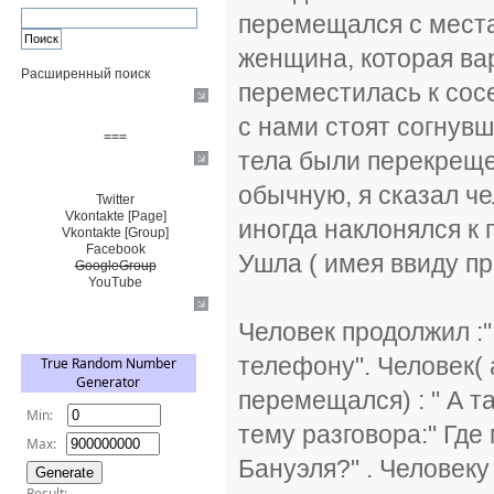
перемещался с места 
женщина, которая вар
Расширенный поиск
переместилась к сос
Пожертвовать $
с нами стоят согнув
===
тела были перекреще
Сообщество+
обычную, я сказал ч
Twitter
Vkontakte [Page]
иногда наклонялся к 
Vkontakte [Group]
Facebook
Ушла ( имея ввиду п
GoogleGroup
YouTube
TRNG
Человек продолжил :" 
телефону". Человек( 
перемещался) : " А 
тему разговора:" Где
Бануэля?" . Человеку