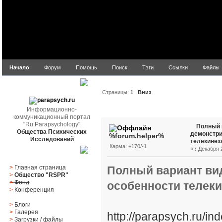
Начало
Форум
Помощь
Поиск
Тэги
Ссылки
Файлы
parapsych.ru
Страницы:
1
Вниз
Автор
Тема: Полный в
Информационно-
коммуникационный портал
(эксперименты Н.С.Кул (Прочитано 478
"Ru.Parapsychology"
Полный 
Общества Психических
демонстри
%forum.helper%
Исследований
телекинез
Карма: +170/-1
«
:
Декабря 2
Главное меню
Полный вариант ви
>
Главная страница
>
Общество "RSPR"
>
Фонд
особенности телеки
>
Конференция
>
Блоги
>
Галерея
http://parapsych.ru/
>
Загрузки
/
файлы