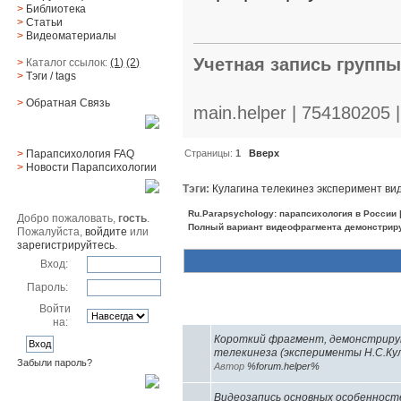
>
Библиотека
>
Статьи
>
Видеоматериалы
Учетная запись групп
>
Каталог ссылок:
(1)
(2)
>
Тэги
/ tags
>
Обратная Cвязь
main.helper | 754180205 
Материалы
Страницы:
1
Вверх
>
Парапсихология FAQ
>
Новости Парапсихологии
Тэги:
Кулагина
телекинез
эксперимент
ви
Юзер
Ru.Parapsychology: парапсихология в России
Добро пожаловать,
гость
.
Полный вариант видеофрагмента демонстриру
Пожалуйста,
войдите
или
зарегистрируйтесь
.
Вход:
Пароль:
Войти
Похожие темы (4)
на:
Короткий фрагмент, демонстрир
телекинеза (эксперименты Н.С.Ку
Забыли пароль?
Автор
%forum.helper%
Поиск
Видеозапись основных особенност