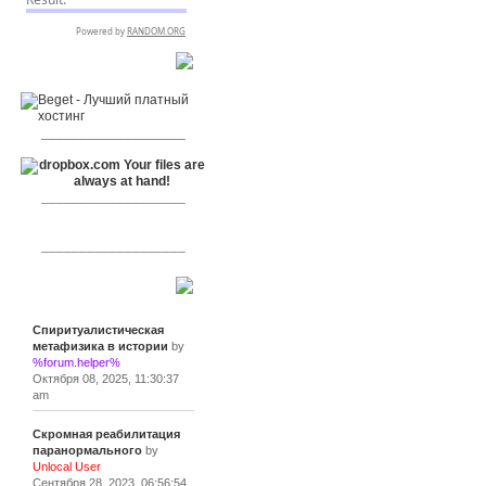
RSPR сотрудничает с:
___________________
___________________
___________________
Сообщения
Спиритуалистическая
метафизика в истории
by
%forum.helper%
Октября 08, 2025, 11:30:37
am
Скромная реабилитация
паранормального
by
Unlocal User
Сентября 28, 2023, 06:56:54