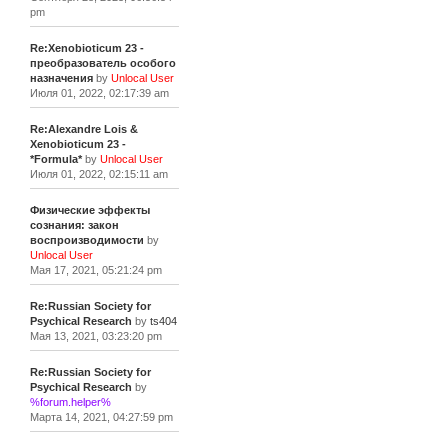
pm
Re:Xenobioticum 23 -
преобразователь особого
назначения
by
Unlocal User
Июля 01, 2022, 02:17:39 am
Re:Alexandre Lois &
Xenobioticum 23 -
*Formula*
by
Unlocal User
Июля 01, 2022, 02:15:11 am
Физические эффекты
сознания: закон
воспроизводимости
by
Unlocal User
Мая 17, 2021, 05:21:24 pm
Re:Russian Society for
Psychical Research
by
ts404
Мая 13, 2021, 03:23:20 pm
Re:Russian Society for
Psychical Research
by
%forum.helper%
Марта 14, 2021, 04:27:59 pm