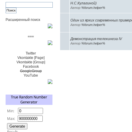
Н.С.Кулагиной)
Автор
%forum.helper%
Расширенный поиск
Один из ярких современных приме
Автор
%forum.helper%
Пожертвовать $
===
Демонстрация телекинеза IV
Автор
%forum.helper%
Сообщество+
Twitter
Vkontakte [Page]
Vkontakte [Group]
Facebook
GoogleGroup
YouTube
TRNG