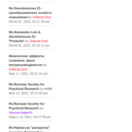
Re:Xenobioticum 23 -
преобразователь особого
назначения
by
Unlocal User
Июля 01, 2022, 02:17:39 am
Re:Alexandre Lois &
Xenobioticum 23 -
*Formula*
by
Unlocal User
Июля 01, 2022, 02:15:11 am
Физические эффекты
сознания: закон
воспроизводимости
by
Unlocal User
Мая 17, 2021, 05:21:24 pm
Re:Russian Society for
Psychical Research
by
ts404
Мая 13, 2021, 03:23:20 pm
Re:Russian Society for
Psychical Research
by
%forum.helper%
Марта 14, 2021, 04:27:59 pm
Re:Нужна-ли "раскрутка"