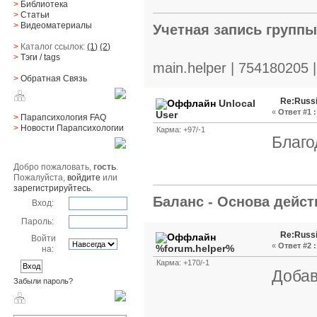
>
Библиотека
>
Статьи
>
Видеоматериалы
Учетная запись групп
>
Каталог ссылок:
(1)
(2)
>
Тэги
/ tags
main.helper | 754180205 
>
Обратная Cвязь
Материалы
Re:Russi
Unlocal
«
Ответ #1 :
User
>
Парапсихология FAQ
>
Новости Парапсихологии
Карма: +97/-1
Благо
Юзер
Добро пожаловать,
гость
.
Пожалуйста,
войдите
или
зарегистрируйтесь
.
Баланс - Основа действ
Вход:
Пароль:
Re:Russi
Войти
«
Ответ #2 :
%forum.helper%
на:
Карма: +170/-1
Добав
Забыли пароль?
Поиск