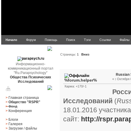
Начало
Форум
Помощь
Поиск
Тэги
Ссылки
Файлы
parapsych.ru
Страницы:
1
Вниз
Информационно-
Автор
Тема: Russian So
коммуникационный портал
"Ru.Parapsychology"
Russian 
Общества Психических
«
:
Октября 0
%forum.helper%
Исследований
Карма: +170/-1
Главное меню
Росс
>
Главная страница
Исследований
(
Russ
>
Общество "RSPR"
>
Фонд
18.01.2016 участни
>
Конференция
сайт:
http://rspr.para
>
Блоги
>
Галерея
>
Загрузки
/
файлы