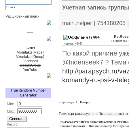
Учетная запись групп
Расширенный поиск
main.helper | 754180205 
Пожертвовать $
===
Re:Russi
ts404
Сообщество+
«
Ответ #3 :
Карма: +4/-5
Twitter
По какой причине уже
Vkontakte [Page]
Vkontakte [Group]
@hidenseek7 ? Тема 
Facebook
GoogleGroup
http://parapsych.ru/v
YouTube
TRNG
komandy-ru-psi-v-tele
Страницы:
1
Вверх
Тэги:
rspr parapsych.ru official
parapsych.ru
Ru.Parapsychology: парапсихология в России
Важные новости
»
Russian Society for Psychi