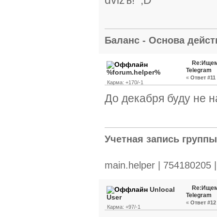
Баланс - Основа действ
Re:Ищем
Telegram
%forum.helper%
«
Ответ #11 
Карма: +170/-1
До декабря буду не н
Учетная запись групп
main.helper | 754180205 
Re:Ищем
Unlocal
Telegram
User
«
Ответ #12 
Карма: +97/-1