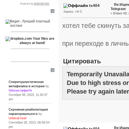
Re:Ищем
ts404
Telegram
Карма: +4/-5
«
Ответ #2 :
RSPR сотрудничает с:
хотел тебе скинуть з
___________________
при переходе в личн
___________________
Цитировать
___________________
Сообщения
Temporarily Unavail
Due to high stress on
Спиритуалистическая
метафизика в истории
by
Please try again later
%forum.helper%
Октября 08, 2025, 11:30:37
am
Скромная реабилитация
паранормального
by
Unlocal User
Сентября 28, 2023, 06:56:54
pm
Re:Ищем
ts404