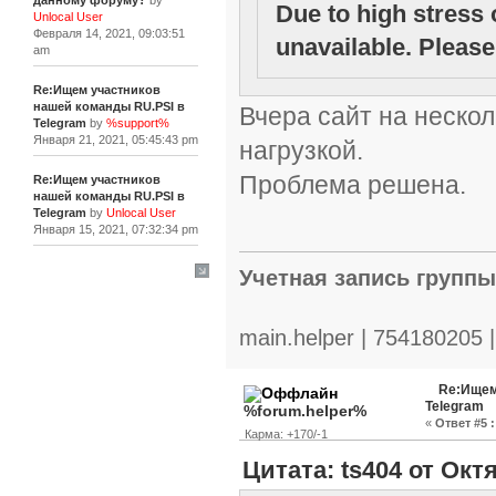
данному форуму?
by
Due to high stress 
Unlocal User
Февраля 14, 2021, 09:03:51
unavailable. Please 
am
Re:Ищем участников
нашей команды RU.PSI в
Вчера сайт на нескол
Telegram
by
%support%
Января 21, 2021, 05:45:43 pm
нагрузкой.
Проблема решена.
Re:Ищем участников
нашей команды RU.PSI в
Telegram
by
Unlocal User
Января 15, 2021, 07:32:34 pm
Учетная запись групп
[+]
main.helper | 754180205 
Re:Ищем
Telegram
%forum.helper%
«
Ответ #5 :
Карма: +170/-1
Цитата: ts404 от Октя