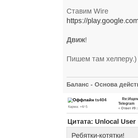
Ставим Wire
https://play.google.co
Движ
!
Пишем там хелперу.)
Баланс - Основа действ
Re:Ищем
ts404
Telegram
Карма: +4/-5
«
Ответ #9 :
Цитата: Unlocal User 
Ребятки-котятки!