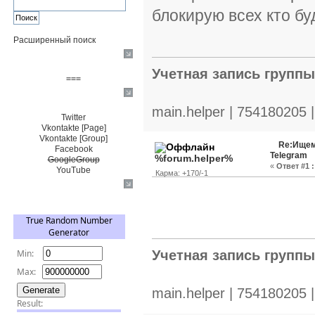
блокирую всех кто бу
Расширенный поиск
Пожертвовать $
Учетная запись групп
===
Сообщество+
main.helper | 754180205 
Twitter
Vkontakte [Page]
Vkontakte [Group]
Re:Ищем
Facebook
Telegram
%forum.helper%
GoogleGroup
«
Ответ #1 :
YouTube
Карма: +170/-1
TRNG
Учетная запись групп
main.helper | 754180205 