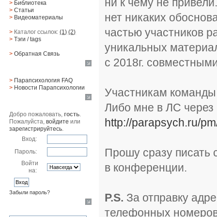
ни к чему не привели
>
Библиотека
>
Статьи
нет никаких обоснов
>
Видеоматериалы
частью участников р
>
Каталог ссылок:
(1)
(2)
>
Тэги
/ tags
уникальных материа
>
Обратная Cвязь
с 2018г. совместным
Материалы
>
Парапсихология FAQ
>
Новости Парапсихологии
Участникам команды 
Юзер
Либо мне в ЛС через 
Добро пожаловать,
гость
.
http://parapsych.ru/pm
Пожалуйста,
войдите
или
зарегистрируйтесь
.
Вход:
Прошу сразу писать 
Пароль:
Войти
в конференции.
на:
Забыли пароль?
P.S.
За отправку адре
Поиск
телефонных номеров