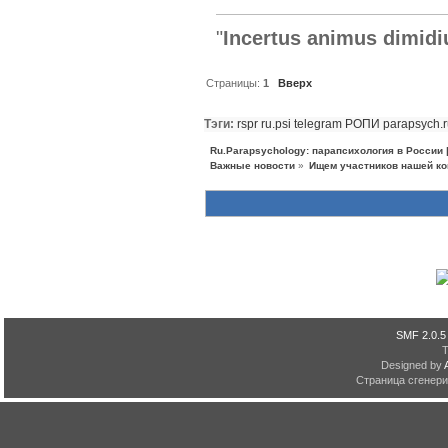
"
Incertus animus dimidi
Страницы:
1
Вверх
Тэги:
rspr
ru.psi
telegram
РОПИ
parapsych.
Ru.Parapsychology: парапсихология в России
Важные новости
»
Ищем участников нашей ко
SMF 2.0.5
Designed by
Страница сгенерир