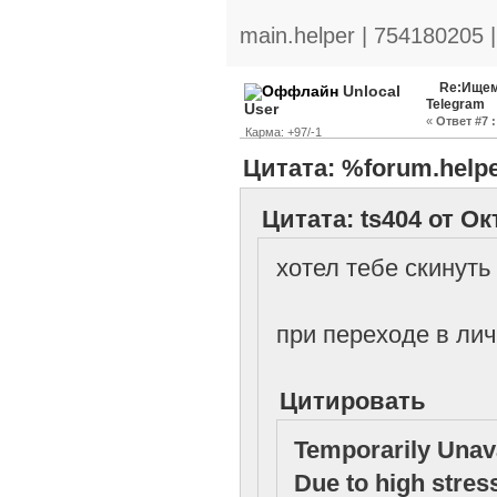
main.helper | 754180205 
Re:Ищем
Unlocal
Telegram
User
«
Ответ #7 :
Карма: +97/-1
Цитата: %forum.helpe
Цитата: ts404 от Ок
хотел тебе скинуть
при переходе в ли
Цитировать
Temporarily Unav
Due to high stres