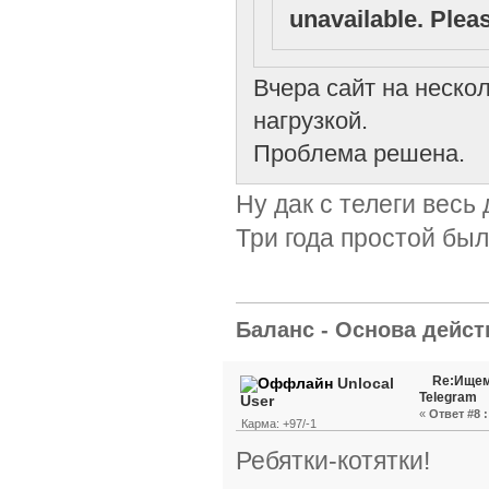
unavailable. Pleas
Вчера сайт на неско
нагрузкой.
Проблема решена.
Ну дак с телеги весь
Три года простой был
Баланс - Основа действ
Re:Ищем
Unlocal
Telegram
User
«
Ответ #8 :
Карма: +97/-1
Ребятки-котятки!