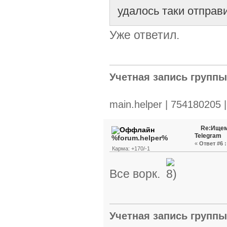
удалось таки отправи
Уже ответил.
Учетная запись групп
main.helper | 754180205 
Re:Ищем
Telegram
%forum.helper%
«
Ответ #6 :
Карма: +170/-1
Все ворк.
Учетная запись групп