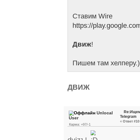
Ставим Wire
https://play.google.c
Движ
!
Пишем там хелперу.)
ДВИЖ
Re:Ищем
Unlocal
Telegram
User
«
Ответ #10 
Карма: +97/-1
dvizъ!