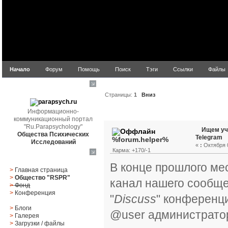
Начало
Форум
Помощь
Поиск
Тэги
Ссылки
Файлы
parapsych.ru
Страницы:
1
Вниз
Информационно-
Автор
Тема: Ищем учас
коммуникационный портал
"Ru.Parapsychology"
Ищем уч
Общества Психических
Telegram
%forum.helper%
Исследований
«
:
Октября 0
Карма: +170/-1
Главное меню
В конце прошлого м
>
Главная страница
>
Общество "RSPR"
канал нашего сообще
>
Фонд
>
Конференция
"
Discuss
" конференц
>
Блоги
@user администратор
>
Галерея
>
Загрузки
/
файлы