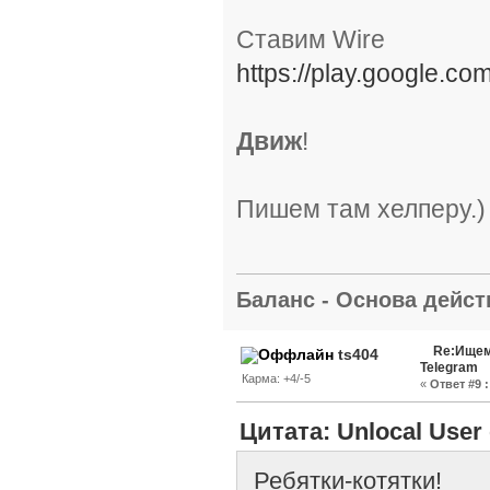
Ставим Wire
https://play.google.co
Движ
!
Пишем там хелперу.)
Баланс - Основа действ
Re:Ищем
ts404
Telegram
Карма: +4/-5
«
Ответ #9 :
Цитата: Unlocal User 
Ребятки-котятки!