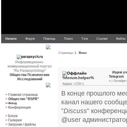
Начало
Форум
Помощь
Поиск
Тэги
Ссылки
Файлы
parapsych.ru
Страницы:
1
Вниз
Информационно-
Автор
Тема: Ищем учас
коммуникационный портал
"Ru.Parapsychology"
Ищем уч
Общества Психических
Telegram
%forum.helper%
Исследований
«
:
Октября 0
Карма: +170/-1
Главное меню
В конце прошлого м
>
Главная страница
>
Общество "RSPR"
канал нашего сообще
>
Фонд
>
Конференция
"
Discuss
" конференц
>
Блоги
@user администратор
>
Галерея
>
Загрузки
/
файлы