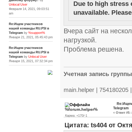
данному форуму?
by
Due to high stress 
Unlocal User
Февраля 14, 2021, 09:03:51
unavailable. Please 
am
Re:Ищем участников
нашей команды RU.PSI в
Вчера сайт на нескол
Telegram
by
%support%
Января 21, 2021, 05:45:43 pm
нагрузкой.
Проблема решена.
Re:Ищем участников
нашей команды RU.PSI в
Telegram
by
Unlocal User
Января 15, 2021, 07:32:34 pm
Учетная запись групп
[+]
main.helper | 754180205 
Re:Ищем
Telegram
%forum.helper%
«
Ответ #5 :
Карма: +170/-1
Цитата: ts404 от Октя