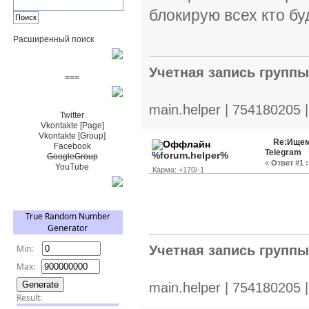
блокирую всех кто бу
Расширенный поиск
Пожертвовать $
Учетная запись групп
===
Сообщество+
main.helper | 754180205 
Twitter
Vkontakte [Page]
Vkontakte [Group]
Re:Ищем
Facebook
Telegram
%forum.helper%
GoogleGroup
«
Ответ #1 :
YouTube
Карма: +170/-1
TRNG
Учетная запись групп
main.helper | 754180205 