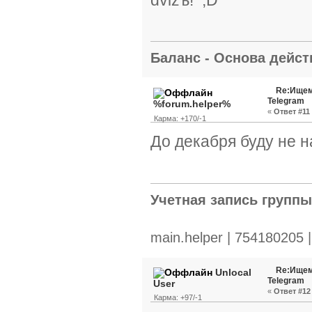
Баланс - Основа действ
Re:Ищем
Telegram
%forum.helper%
«
Ответ #11 
Карма: +170/-1
До декабря буду не н
Учетная запись групп
main.helper | 754180205 
Re:Ищем
Unlocal
Telegram
User
«
Ответ #12 
Карма: +97/-1