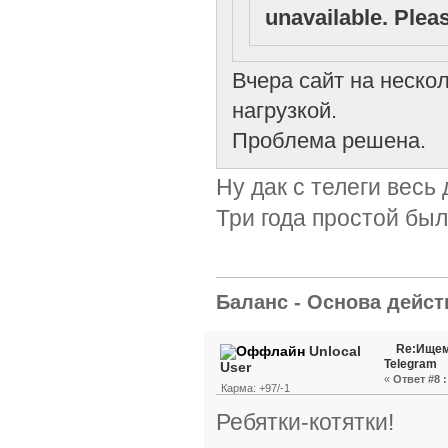
unavailable. Pleas
Вчера сайт на неско
нагрузкой.
Проблема решена.
Ну дак с телеги весь
Три года простой был
Баланс - Основа действ
Re:Ищем
Unlocal
Telegram
User
«
Ответ #8 :
Карма: +97/-1
Ребятки-котятки!