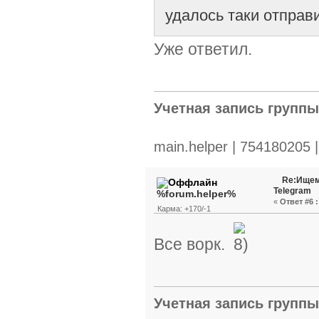
удалось таки отправи
Уже ответил.
Учетная запись групп
main.helper | 754180205 
Re:Ищем
Telegram
%forum.helper%
«
Ответ #6 :
Карма: +170/-1
Все ворк.
Учетная запись групп