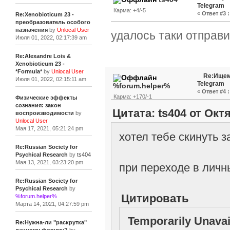
Telegram
Карма: +4/-5
«
Ответ #3 :
Re:Xenobioticum 23 -
преобразователь особого
назначения
by
Unlocal User
удалось таки отправит
Июля 01, 2022, 02:17:39 am
Re:Alexandre Lois &
Xenobioticum 23 -
*Formula*
by
Unlocal User
Re:Ищем
Июля 01, 2022, 02:15:11 am
Telegram
%forum.helper%
«
Ответ #4 :
Карма: +170/-1
Физические эффекты
сознания: закон
Цитата: ts404 от Октя
воспроизводимости
by
Unlocal User
Мая 17, 2021, 05:21:24 pm
хотел тебе скинуть 
Re:Russian Society for
Psychical Research
by
ts404
Мая 13, 2021, 03:23:20 pm
при переходе в лич
Re:Russian Society for
Psychical Research
by
Цитировать
%forum.helper%
Марта 14, 2021, 04:27:59 pm
Temporarily Unavai
Re:Нужна-ли "раскрутка"