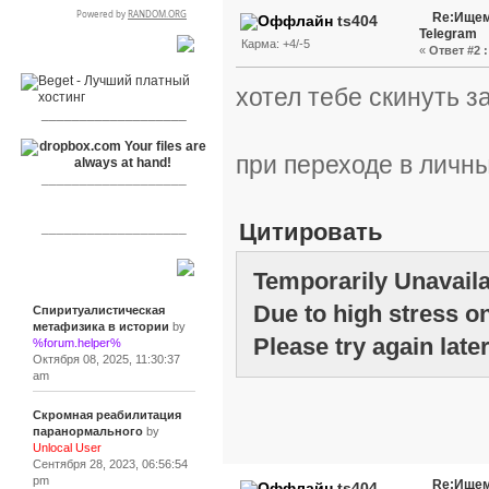
Re:Ищем
ts404
Telegram
Карма: +4/-5
«
Ответ #2 :
RSPR сотрудничает с:
хотел тебе скинуть з
___________________
при переходе в личн
___________________
Цитировать
___________________
Сообщения
Temporarily Unavail
Due to high stress on
Спиритуалистическая
метафизика в истории
by
Please try again later
%forum.helper%
Октября 08, 2025, 11:30:37
am
Скромная реабилитация
паранормального
by
Unlocal User
Сентября 28, 2023, 06:56:54
pm
Re:Ищем
ts404