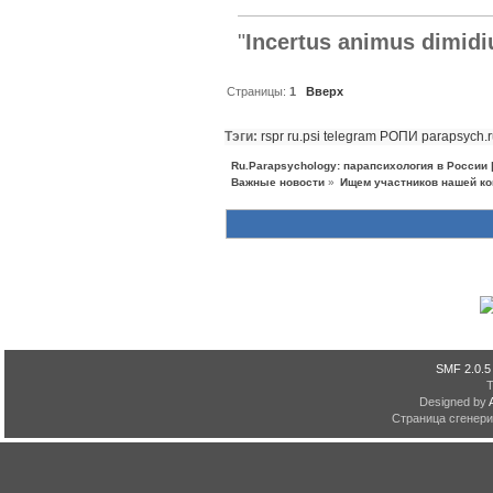
"
Incertus animus dimidi
Страницы:
1
Вверх
Тэги:
rspr
ru.psi
telegram
РОПИ
parapsych.
Ru.Parapsychology: парапсихология в России
Важные новости
»
Ищем участников нашей ко
SMF 2.0.5
Designed by
Страница сгенерир