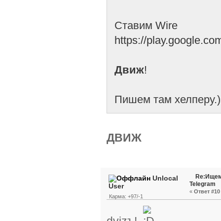
Ставим Wire
https://play.google.c
Движ
!
Пишем там хелперу.)
ДВИЖ
Re:Ищем
Unlocal
Telegram
User
«
Ответ #10 
Карма: +97/-1
dvizъ!