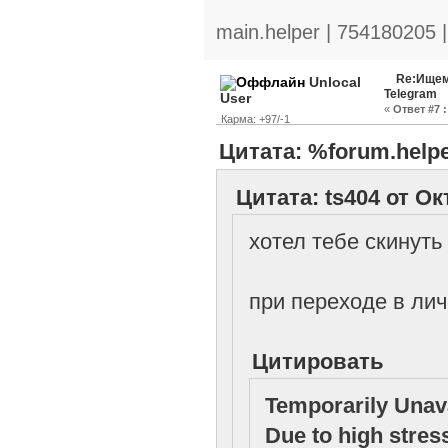
main.helper | 754180205 
Re:Ищем
Unlocal
Telegram
User
«
Ответ #7 :
Карма: +97/-1
Цитата: %forum.helpe
Цитата: ts404 от Ок
хотел тебе скинуть
при переходе в ли
Цитировать
Temporarily Unav
Due to high stres