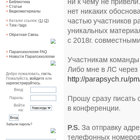
ни к чему не привели
>
Библиотека
>
Статьи
нет никаких обоснов
>
Видеоматериалы
частью участников р
>
Каталог ссылок:
(1)
(2)
>
Тэги
/ tags
уникальных материа
>
Обратная Cвязь
с 2018г. совместным
Материалы
>
Парапсихология FAQ
>
Новости Парапсихологии
Участникам команды 
Юзер
Либо мне в ЛС через 
Добро пожаловать,
гость
.
http://parapsych.ru/pm
Пожалуйста,
войдите
или
зарегистрируйтесь
.
Вход:
Прошу сразу писать 
Пароль:
Войти
в конференции.
на:
Забыли пароль?
P.S.
За отправку адре
Поиск
телефонных номеров