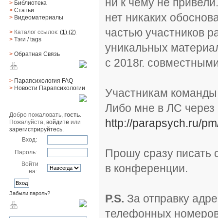
ни к чему не привели
>
Библиотека
>
Статьи
нет никаких обоснов
>
Видеоматериалы
частью участников р
>
Каталог ссылок:
(1)
(2)
>
Тэги
/ tags
уникальных материа
>
Обратная Cвязь
с 2018г. совместным
Материалы
>
Парапсихология FAQ
>
Новости Парапсихологии
Участникам команды 
Юзер
Либо мне в ЛС через 
Добро пожаловать,
гость
.
http://parapsych.ru/pm
Пожалуйста,
войдите
или
зарегистрируйтесь
.
Вход:
Прошу сразу писать 
Пароль:
Войти
в конференции.
на:
Забыли пароль?
P.S.
За отправку адре
Поиск
телефонных номеров