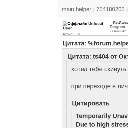
main.helper | 754180205 
Re:Ищем
Unlocal
Telegram
User
«
Ответ #7 :
Карма: +97/-1
Цитата: %forum.helpe
Цитата: ts404 от Ок
хотел тебе скинуть
при переходе в ли
Цитировать
Temporarily Unav
Due to high stres