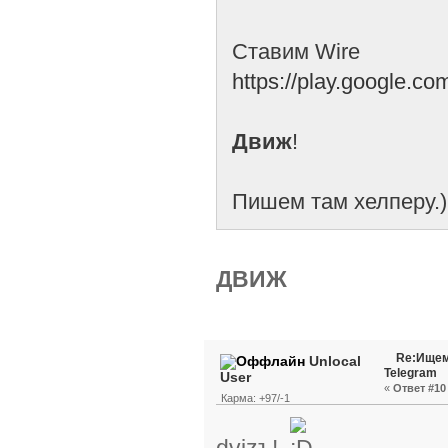
Ставим Wire
https://play.google.c
Движ
!
Пишем там хелперу.)
ДВИЖ
Re:Ищем
Unlocal
Telegram
User
«
Ответ #10 
Карма: +97/-1
dvizъ!