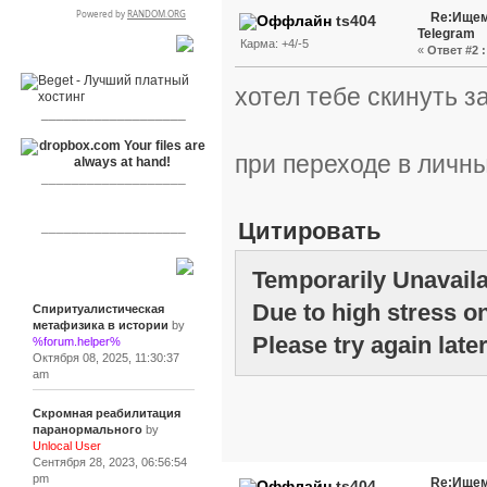
Re:Ищем
ts404
Telegram
Карма: +4/-5
«
Ответ #2 :
RSPR сотрудничает с:
хотел тебе скинуть з
___________________
при переходе в личн
___________________
Цитировать
___________________
Сообщения
Temporarily Unavail
Due to high stress on
Спиритуалистическая
метафизика в истории
by
Please try again later
%forum.helper%
Октября 08, 2025, 11:30:37
am
Скромная реабилитация
паранормального
by
Unlocal User
Сентября 28, 2023, 06:56:54
pm
Re:Ищем
ts404