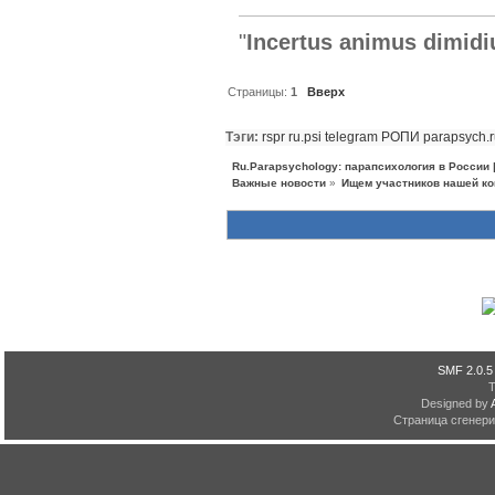
"
Incertus animus dimidi
Страницы:
1
Вверх
Тэги:
rspr
ru.psi
telegram
РОПИ
parapsych.
Ru.Parapsychology: парапсихология в России
Важные новости
»
Ищем участников нашей ко
SMF 2.0.5
Designed by
Страница сгенерир