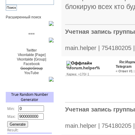
блокирую всех кто бу
Расширенный поиск
Пожертвовать $
Учетная запись групп
===
Сообщество+
main.helper | 754180205 
Twitter
Vkontakte [Page]
Vkontakte [Group]
Re:Ищем
Facebook
Telegram
%forum.helper%
GoogleGroup
«
Ответ #1 :
YouTube
Карма: +170/-1
TRNG
Учетная запись групп
main.helper | 754180205 