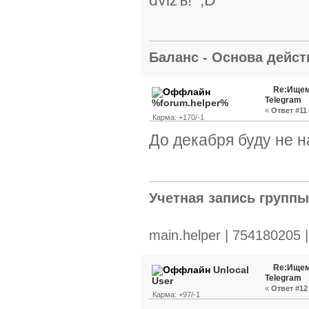
Баланс - Основа действ
Re:Ищем
Telegram
%forum.helper%
«
Ответ #11 
Карма: +170/-1
До декабря буду не н
Учетная запись групп
main.helper | 754180205 
Re:Ищем
Unlocal
Telegram
User
«
Ответ #12 
Карма: +97/-1