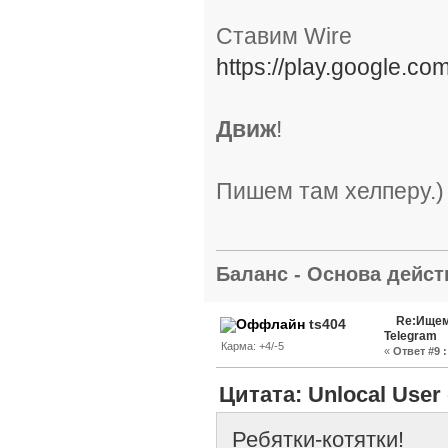
Ставим Wire
https://play.google.co
Движ
!
Пишем там хелперу.)
Баланс - Основа действ
Re:Ищем
ts404
Telegram
Карма: +4/-5
«
Ответ #9 :
Цитата: Unlocal User 
Ребятки-котятки!