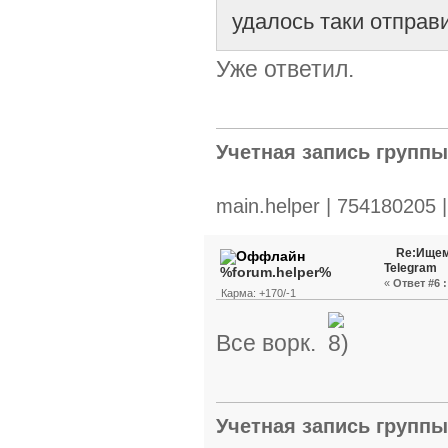
удалось таки отправи
Уже ответил.
Учетная запись групп
main.helper | 754180205 
Re:Ищем
Telegram
%forum.helper%
«
Ответ #6 :
Карма: +170/-1
Все ворк.
Учетная запись групп