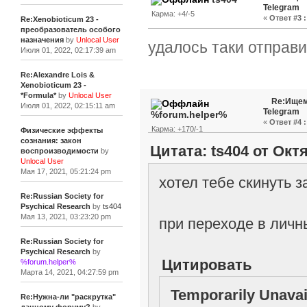
Telegram
Карма: +4/-5
«
Ответ #3 :
Re:Xenobioticum 23 -
преобразователь особого
назначения
by
Unlocal User
удалось таки отправит
Июля 01, 2022, 02:17:39 am
Re:Alexandre Lois &
Xenobioticum 23 -
*Formula*
by
Unlocal User
Re:Ищем
Июля 01, 2022, 02:15:11 am
Telegram
%forum.helper%
«
Ответ #4 :
Карма: +170/-1
Физические эффекты
сознания: закон
Цитата: ts404 от Октя
воспроизводимости
by
Unlocal User
Мая 17, 2021, 05:21:24 pm
хотел тебе скинуть 
Re:Russian Society for
Psychical Research
by
ts404
Мая 13, 2021, 03:23:20 pm
при переходе в лич
Re:Russian Society for
Psychical Research
by
Цитировать
%forum.helper%
Марта 14, 2021, 04:27:59 pm
Temporarily Unavai
Re:Нужна-ли "раскрутка"