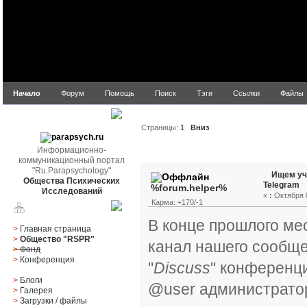
Начало
Форум
Помощь
Поиск
Тэги
Ссылки
Файлы
parapsych.ru
Страницы:
1
Вниз
Информационно-
Автор
Тема: Ищем учас
коммуникационный портал
"Ru.Parapsychology"
Ищем уч
Общества Психических
Telegram
%forum.helper%
Исследований
«
:
Октября 0
Карма: +170/-1
Главное меню
В конце прошлого м
>
Главная страница
>
Общество "RSPR"
канал нашего сообще
>
Фонд
>
Конференция
"
Discuss
" конференц
>
Блоги
@user администратор
>
Галерея
>
Загрузки
/
файлы