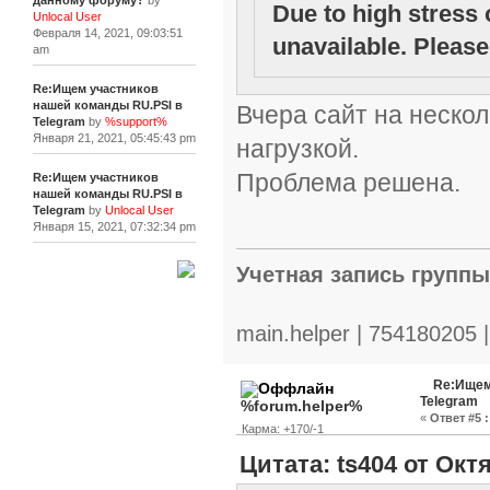
данному форуму?
by
Due to high stress 
Unlocal User
Февраля 14, 2021, 09:03:51
unavailable. Please 
am
Re:Ищем участников
нашей команды RU.PSI в
Вчера сайт на нескол
Telegram
by
%support%
Января 21, 2021, 05:45:43 pm
нагрузкой.
Проблема решена.
Re:Ищем участников
нашей команды RU.PSI в
Telegram
by
Unlocal User
Января 15, 2021, 07:32:34 pm
Учетная запись групп
[+]
main.helper | 754180205 
Re:Ищем
Telegram
%forum.helper%
«
Ответ #5 :
Карма: +170/-1
Цитата: ts404 от Октя