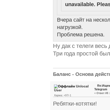
unavailable. Pleas
Вчера сайт на неско
нагрузкой.
Проблема решена.
Ну дак с телеги весь
Три года простой был
Баланс - Основа действ
Re:Ищем
Unlocal
Telegram
User
«
Ответ #8 :
Карма: +97/-1
Ребятки-котятки!