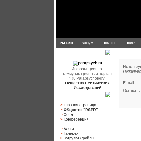
Начало
Форум
Помощь
Поиск
Сообщить
parapsych.ru
Использу
Информационно-
Пожалуйс
коммуникационный портал
"Ru.Parapsychology"
E-mail
:
Общества Психических
Исследований
Оставить
Главное меню
>
Главная страница
>
Общество "RSPR"
>
Фонд
>
Конференция
>
Блоги
>
Галерея
>
Загрузки
/
файлы