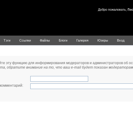
Добро пожаловать,
Гос
Тэги
Ссылки
Файлы
Блоги
Галерея
Юзеры
Вход
 модератору
йте эту функцию для информирования модераторов и администраторов об о
та, обратите внимание на то, что ваш e-mail будет показан модераторам
 комментарий
: