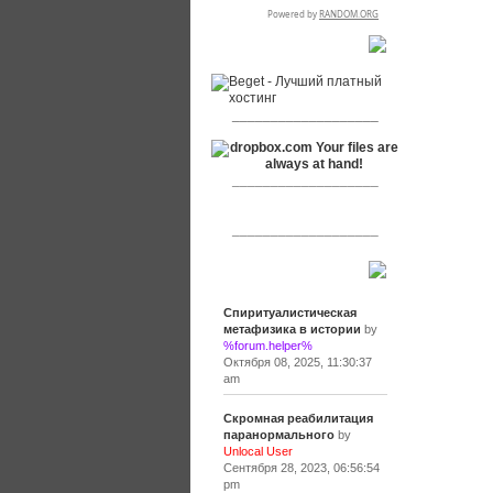
RSPR сотрудничает с:
___________________
___________________
___________________
Сообщения
Спиритуалистическая
метафизика в истории
by
%forum.helper%
Октября 08, 2025, 11:30:37
am
Скромная реабилитация
паранормального
by
Unlocal User
Сентября 28, 2023, 06:56:54
pm