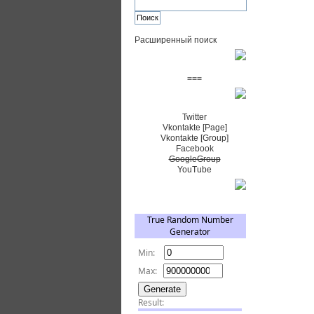
Расширенный поиск
Пожертвовать $
===
Сообщество+
Twitter
Vkontakte [Page]
Vkontakte [Group]
Facebook
GoogleGroup
YouTube
TRNG