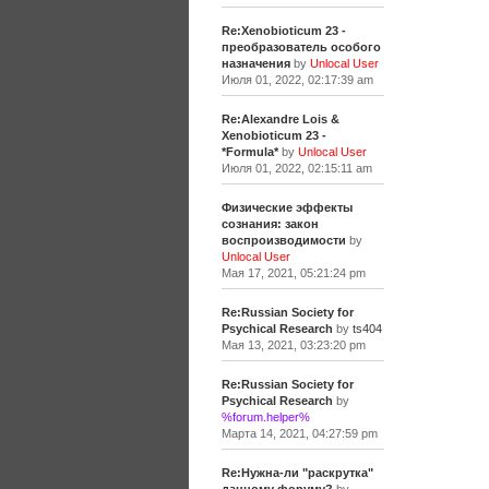
Re:Xenobioticum 23 -
преобразователь особого
назначения
by
Unlocal User
Июля 01, 2022, 02:17:39 am
Re:Alexandre Lois &
Xenobioticum 23 -
*Formula*
by
Unlocal User
Июля 01, 2022, 02:15:11 am
Физические эффекты
сознания: закон
воспроизводимости
by
Unlocal User
Мая 17, 2021, 05:21:24 pm
Re:Russian Society for
Psychical Research
by
ts404
Мая 13, 2021, 03:23:20 pm
Re:Russian Society for
Psychical Research
by
%forum.helper%
Марта 14, 2021, 04:27:59 pm
Re:Нужна-ли "раскрутка"