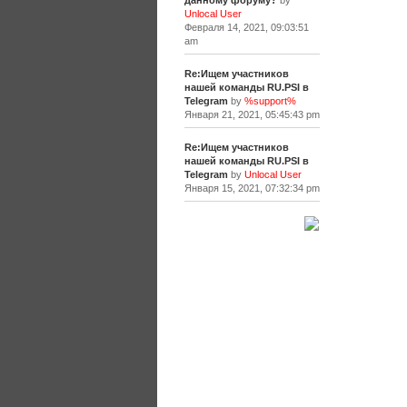
данному форуму?
by
Unlocal User
Февраля 14, 2021, 09:03:51
am
Re:Ищем участников
нашей команды RU.PSI в
Telegram
by
%support%
Января 21, 2021, 05:45:43 pm
Re:Ищем участников
нашей команды RU.PSI в
Telegram
by
Unlocal User
Января 15, 2021, 07:32:34 pm
[+]