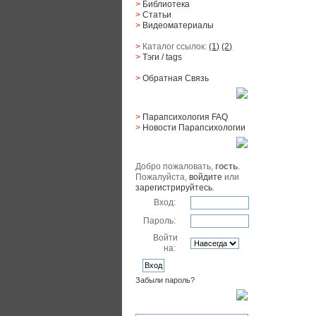
>
Библиотека
>
Статьи
>
Видеоматериалы
>
Каталог ссылок:
(1)
(2)
>
Тэги
/ tags
>
Обратная Cвязь
Материалы
>
Парапсихология FAQ
>
Новости Парапсихологии
Юзер
Добро пожаловать,
гость
.
Пожалуйста,
войдите
или
зарегистрируйтесь
.
Вход:
Пароль:
Войти
на:
Забыли пароль?
Поиск