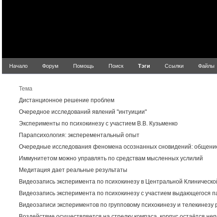
Начало
Форум
Помощь
Поиск
Тэги
Ссылки
Файлы
Резул
Тема
Дистанционное решение проблем
Очередное исследований явлений "интуиции"
Эксперименты по психокинезу с участием В.В. Кузьменко
Парапсихология: эксперементальный опыт
Очередные исследования феномена осознанных сновидений: общение
Иммунитетом можно управлять по средствам мысленных услилий
Медитация дает реальные результаты
Видеозапись эксперимента по психокинезу в Центральной Клинической
Видеозапись эксперимента по психокинезу с участием выдающегося п
Видеозаписи экспериментов по групповому психокинезу и телекинезу 
Воздействие осуществляется на стрелку компаса, корпус остаётся не