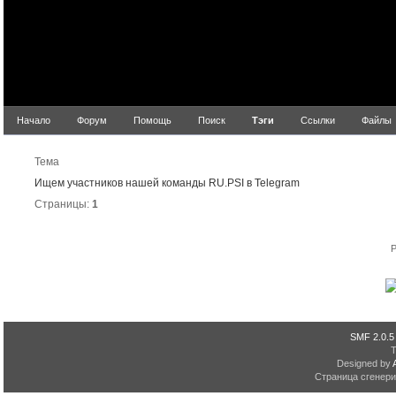
Начало
Форум
Помощь
Поиск
Тэги
Ссылки
Файлы
Рез
Тема
Ищем участников нашей команды RU.PSI в Telegram
Страницы:
1
P
SMF 2.0.5
Designed by
Страница сгенерир