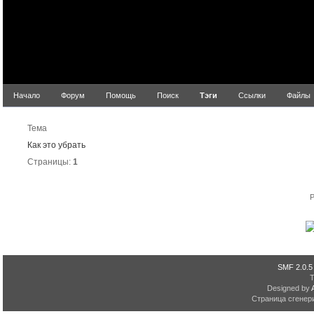
Начало
Форум
Помощь
Поиск
Тэги
Ссылки
Файлы
Резуль
Тема
Как это убрать
Страницы:
1
P
SMF 2.0.5
Designed by
Страница сгенери