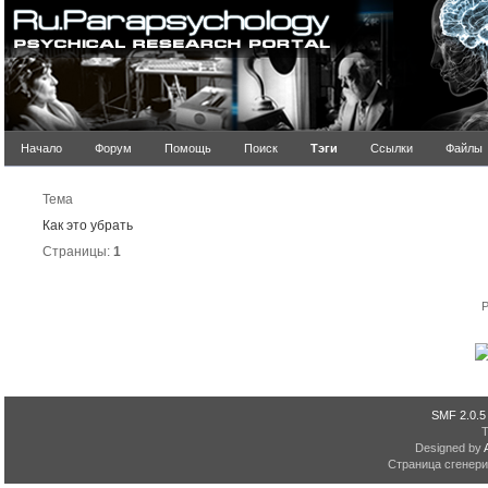
Начало
Форум
Помощь
Поиск
Тэги
Ссылки
Файлы
Резуль
Тема
Как это убрать
Страницы:
1
P
SMF 2.0.5
Designed by
Страница сгенерир