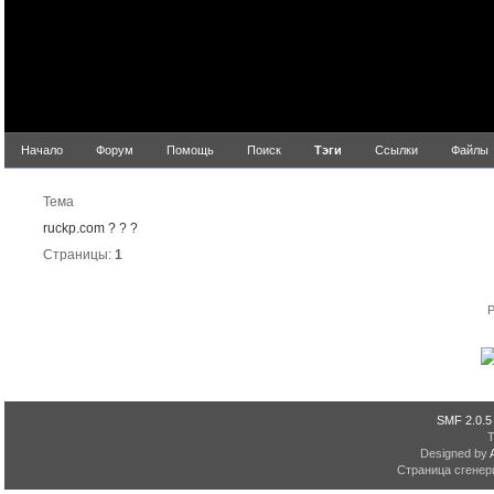
Начало
Форум
Помощь
Поиск
Тэги
Ссылки
Файлы
Резу
Тема
ruckp.com ? ? ?
Страницы:
1
P
SMF 2.0.5
Designed by
Страница сгенери