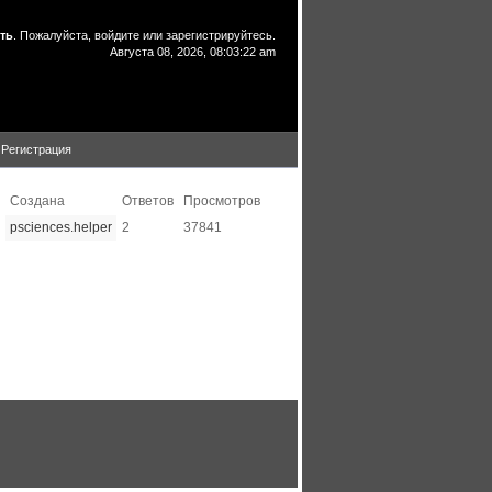
ть
. Пожалуйста,
войдите
или
зарегистрируйтесь
.
Августа 08, 2026, 08:03:22 am
Регистрация
Создана
Ответов
Просмотров
psciences.helper
2
37841