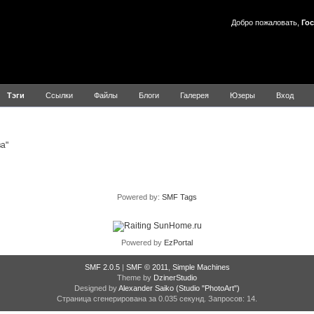
Добро пожаловать,
Гос
Тэги
Ссылки
Файлы
Блоги
Галерея
Юзеры
Вход
Результаты для шестое чувство
а"
Powered by:
SMF Tags
Powered by
EzPortal
SMF 2.0.5
|
SMF © 2011
,
Simple Machines
Theme by
DzinerStudio
Designed by
Alexander Saiko
(Studio "PhotoArt")
Страница сгенерирована за 0.035 секунд. Запросов: 14.