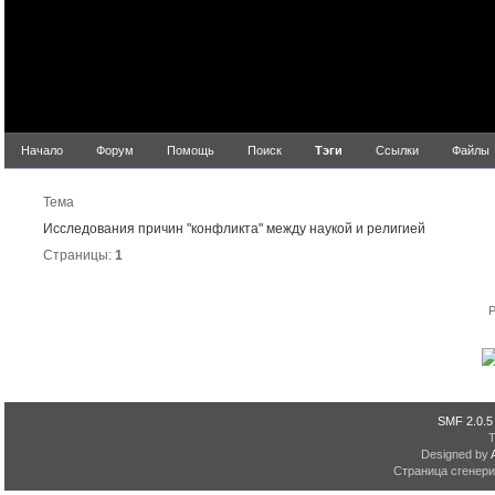
Начало
Форум
Помощь
Поиск
Тэги
Ссылки
Файлы
Р
Тема
Исследования причин "конфликта" между наукой и религией
Страницы:
1
P
SMF 2.0.5
Designed by
Страница сгенерир