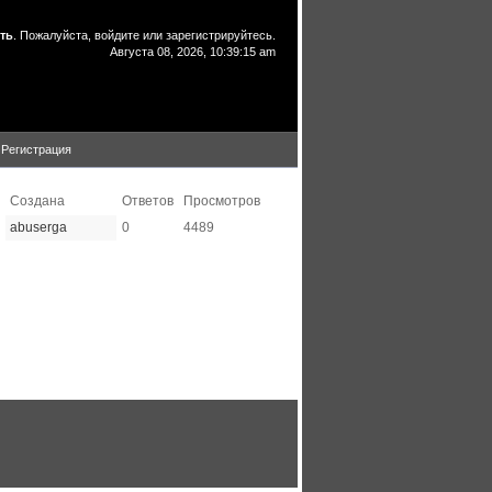
ть
. Пожалуйста,
войдите
или
зарегистрируйтесь
.
Августа 08, 2026, 10:39:15 am
Регистрация
Создана
Ответов
Просмотров
abuserga
0
4489