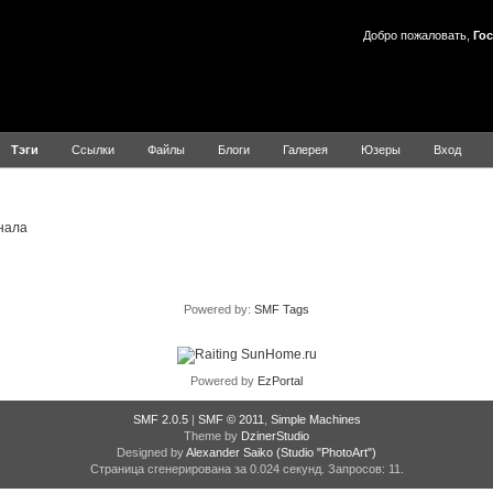
Добро пожаловать,
Гос
Тэги
Ссылки
Файлы
Блоги
Галерея
Юзеры
Вход
Результаты для Журнал
нала
Powered by:
SMF Tags
Powered by
EzPortal
SMF 2.0.5
|
SMF © 2011
,
Simple Machines
Theme by
DzinerStudio
Designed by
Alexander Saiko
(Studio "PhotoArt")
Страница сгенерирована за 0.024 секунд. Запросов: 11.