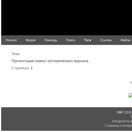
Начало
Форум
Помощь
Поиск
Тэги
Ссылки
Файлы
Резул
Тема
Презентация нового эзотерического журнала
Страницы:
1
P
SMF 2.0.5
Designed by
Страница сгенерир