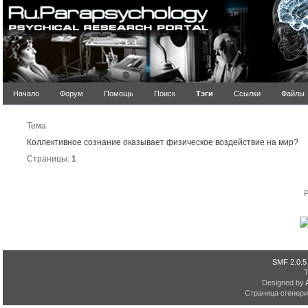
Начало
Форум
Помощь
Поиск
Тэги
Ссылки
Файлы
Р
Тема
Коллективное сознание оказывает физическое воздействие на мир?
Страницы:
1
P
SMF 2.0.5
Designed by
Страница сгенерир