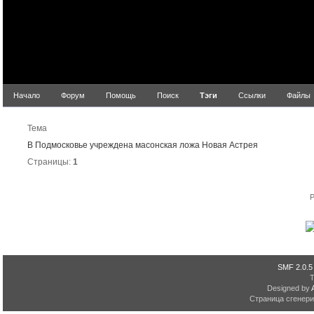
Начало
Форум
Помощь
Поиск
Тэги
Ссылки
Файлы
Резул
Тема
В Подмосковье учреждена масонская ложа Новая Астрея
Страницы:
1
P
SMF 2.0.5
Designed by
Страница сгенерир