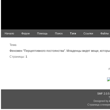
Начало
Форум
Помощь
Поиск
Тэги
Ссылки
Файлы
Р
Тема
Феномен "Перцептивного постоянства". Младенцы видят вещи, которые 
Страницы:
1
P
SMF 2.0.5
Designed by
Страница сгенерир