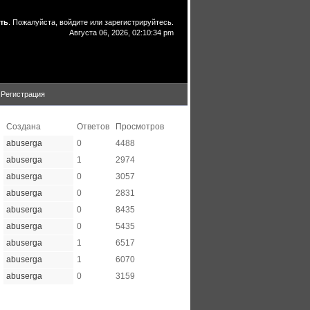
ть
. Пожалуйста,
войдите
или
зарегистрируйтесь
.
Августа 06, 2026, 02:10:34 pm
Регистрация
Создана
Ответов
Просмотров
abuserga
0
4488
abuserga
1
2974
abuserga
0
3057
abuserga
0
2831
abuserga
0
8435
abuserga
0
5435
abuserga
1
6517
abuserga
1
6070
abuserga
0
3159