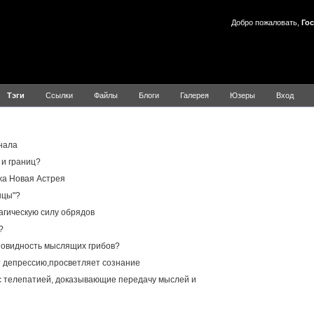
Добро пожаловать,
Гос
Тэги
Ссылки
Файлы
Блоги
Галерея
Юзеры
Вход
Результаты для Ойкумена
нала
 и границ?
жа Новая Астрея
нцы"?
агическую силу обрядов
?
зновидность мыслящих грибов?
т депрессию,просветляет сознание
 телепатией, доказывающие передачу мыслей и