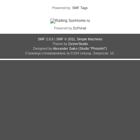
Powered by:
SMF Tags
Powered by
EzPortal
SMF 2.0.5
|
SMF © 2011
,
Simple Machines
Theme by
DzinerStudio
Designed by
Alexander Saiko
(Studio "PhotoArt")
Страница сгенерирована за 0.024 секунд. Запросов: 10.