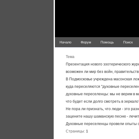
Начало
Форум
Помощь
Поиск
Тема
Презентация нового эзотерического жур
возможен ли мир без войн, правительств
В Подмосковье учреждена масонская ло
куда переселяются "духовные переселе
духовные переселенцы: мы не верим в м
что будет если долго смотреть в зеркало
Не пора ли признать, что люди - это ра
зацените нашу шаманскую песню - лечи
Духовные переселенцы провели опыты с
Страницы:
1