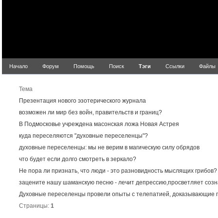
Начало
Форум
Помощь
Поиск
Тэги
Ссылки
Файлы
Резу
Тема
Презентация нового эзотерического журнала
возможен ли мир без войн, правительств и границ?
В Подмосковье учреждена масонская ложа Новая Астрея
куда переселяются "духовные переселенцы"?
духовные переселенцы: мы не верим в магическую силу обрядов
что будет если долго смотреть в зеркало?
Не пора ли признать, что люди - это разновидность мыслящих грибов?
зацените нашу шаманскую песню - лечит депрессию,просветляет соз
Духовные переселенцы провели опыты с телепатией, доказывающие 
Страницы:
1