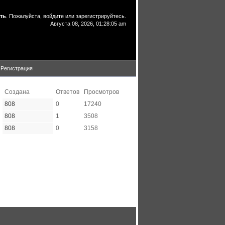
ть
. Пожалуйста,
войдите
или
зарегистрируйтесь
.
Августа 08, 2026, 01:28:05 am
Регистрация
Создана
Ответов
Просмотров
808
0
17240
808
1
3508
808
0
3158