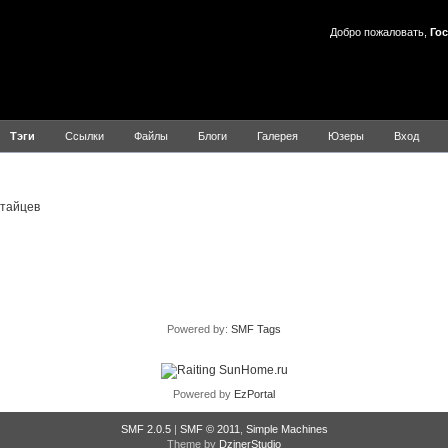
Добро пожаловать,
Гос
Тэги
Ссылки
Файлы
Блоги
Галерея
Юзеры
Вход
Результаты для 808
итайцев
Powered by:
SMF Tags
Powered by
EzPortal
SMF 2.0.5
|
SMF © 2011
,
Simple Machines
Theme by
DzinerStudio