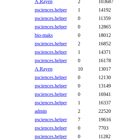
A.Rayen
2
103687
psciences.helper
1
14192
psciences.helper
0
11359
psciences.helper
0
12865
bio-maks
0
18012
psciences.helper
2
16852
psciences.helper
1
14371
psciences.helper
0
16178
A.Rayen
10
13017
psciences.helper
0
12130
psciences.helper
0
13149
psciences.helper
0
16941
psciences.helper
1
16337
admin
2
22520
psciences.helper
7
19616
psciences.helper
0
7703
psciences.helper
0
11282