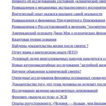
Немного об исследованиях состояний «клинической сме
Размышления о механизмах экстрасенсорного восприятия 
Внетелесный опыт оказался реальнее самой реальности
Размышления о феноменах Предсмертного Переживания
Размышления о Psi-состовляющей в явлениях "посмертно
Американский психиатр Джон Мэк о психических фено
Квантовая теория сознания
Найдены доказательства жизни после смерти ?
Отчет врача о внетелесном опыте (ВТО)
Духовный лидер монголоязычных народов находится в с
Новые крупномасштабные исследования "загробной жиз
Научное объяснение клинической смерти?
Очередные исследования феномена осознанных сновиден
Доказательства того, что душа человека не исчезает посл
Исследование явления околосмертных переживаний
Феномен «выхода из тела» и ЭСВ
Опыты потустороннего: «Человек — больше, чем биохим