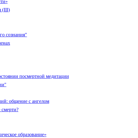
рти»
(III)
го сознания"
менах
остоянии посмертной медитации
ни"
ий: общение с ангелом
е смерти?
ическое образование»