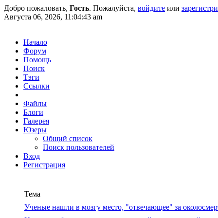
Добро пожаловать,
Гость
. Пожалуйста,
войдите
или
зарегистр
Августа 06, 2026, 11:04:43 am
Начало
Форум
Помощь
Поиск
Тэги
Ссылки
Файлы
Блоги
Галерея
Юзеры
Общий список
Поиск пользователей
Вход
Регистрация
Тема
Ученые нашли в мозгу место, "отвечающее" за околосме