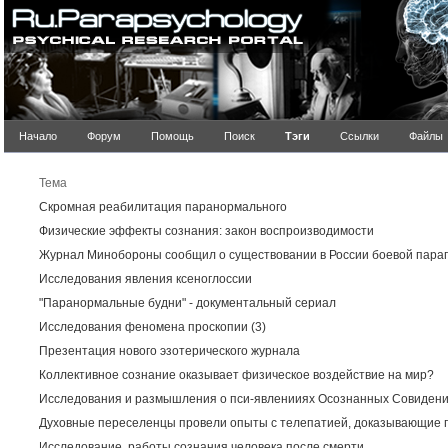
Начало
Форум
Помощь
Поиск
Тэги
Ссылки
Файлы
Резуль
Тема
Скромная реабилитация паранормального
Физические эффекты сознания: закон воспроизводимости
Журнал Минобороны сообщил о существовании в России боевой пара
Исследования явления ксеноглоссии
"Паранормальные будни" - документальный сериал
Исследования феномена проскопии (3)
Презентация нового эзотерического журнала
Коллективное сознание оказывает физическое воздействие на мир?
Исследования и размышления о пси-явленииях Осознанных Совидени
Духовные переселенцы провели опыты с телепатией, доказывающие 
Исследование, работы сознания человека после смерти