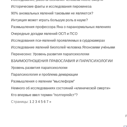
Исторические факты и исследования пирокинеза
90% аномальных явлений таковыми не являются?
Интуиция может играть большую роль в науке?
Размышления профессора Яна о паранормальных явлениях
Очередные догадки явлений ОСП и ПСО
Исследования пси-явлений проявляемых в сурдокамерах
Исследование явлений биополей человека Японскими учёными
Перенесено: Уровень развития парапсихологии
ВЗАИМООТНОШЕНИЯ ПРАВОСЛАВИЯ И ПАРАПСИХОЛОГИИ
Уровень развития парапсихологии
Парапсихология и проблема демаркации
Размышления о явлении "мыслеформ"
Немного об исследованиях состояний «клинической смерти»
Кто впервые ввел термин "полтергейст"?
Страницы:
1
2
3
4
5
6
7
»
P