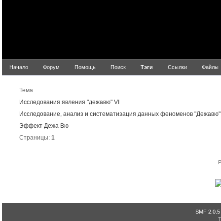
Начало
Форум
Помощь
Поиск
Тэги
Ссылки
Файлы
Рез
Тема
Исследования явления "дежавю" VI
Исследование, анализ и систематизация данных феноменов "Дежавю"
Эффект Дежа Вю
Страницы:
1
P
SMF 2.0.5