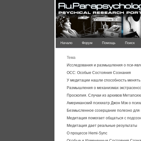
Начало
Форум
Помощь
Поиск
Тема
Исследования и размышления о пси-явл
ОСС: Особые Состояния Сознания
У медитации нашли способность менять
Размышления о механизмах экстрасенсорн
Проскопия. Случаи из архивов Метапсих
Американский психиатр Джон Мэк о пси
Безмысленное созерцание полезно для 
Медитация помогает общаться с подсоз
Медитация дает реальные результаты
О процессе Hemi-Sync
Особые и Измененные Состояния Созн