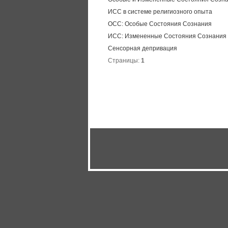
ИСС в системе религиозного опыта
ОСС: Особые Состояния Сознания
ИСС: Измененные Состояния Сознания
Сенсорная депривация
Страницы:
1