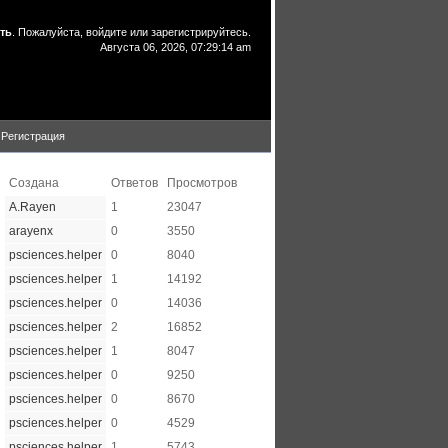
ть
. Пожалуйста,
войдите
или
зарегистрируйтесь
.
Августа 06, 2026, 07:29:14 am
Регистрация
Создана
Ответов
Просмотров
A.Rayen
1
23047
arayenx
0
3550
psciences.helper
0
8040
psciences.helper
1
14192
psciences.helper
0
14036
psciences.helper
2
16852
psciences.helper
1
8047
psciences.helper
0
9250
psciences.helper
0
8670
psciences.helper
0
4529
psciences.helper
1
5743