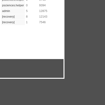
psciences.helper
0
9394
admin
5
12875
[recovery]
8
12143
[recovery]
1
7546