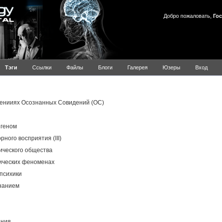
Добро пожаловать,
Гос
Тэги
Ссылки
Файлы
Блоги
Галерея
Юзеры
Вход
Результаты для ОСС
енииях Осознанных Совидений (ОС)
 геном
ого восприятия (III)
ического общества
хических феноменах
психики
нанием
ания