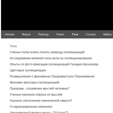
Начало
Форум
Помощь
Поиск
Тэги
Ссылки
Файлы
Резуль
Тема
Учёные попытались понять природу галлюцинаций
Исследования влияния силы воли на галлюцинирование
Опыты по фото-фиксации галлюцинаций Генадия Крохалева
Цветовые галлюцинации
Размышления о феноменах Предсмертного Переживания
Феномен массовых галлюцинаций
Призраки - отражение мыслей человека?
Ученые извлекли образы из мыслей
Научное объяснение клинической смерти?
О паранормальных явлениях
Шишковидной железа мозга - "3-й глаз"?