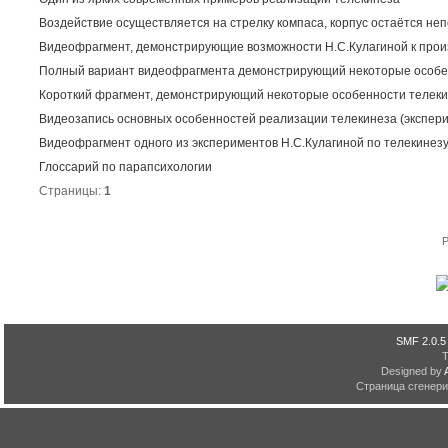
Воздействие осуществляется на стрелку компаса, корпус остаётся не
Видеофрагмент, демонстрирующие возможности Н.С.Кулагиной к про
Полный вариант видеофрагмента демонстрирующий некоторые особен
Короткий фрагмент, демонстрирующий некоторые особенности телеки
Видеозапись основных особенностей реализации телекинеза (экспери
Видеофрагмент одного из экспериментов Н.С.Кулагиной по телекинезу
Глоссарий по парапсихологии
Страницы:
1
P
SMF 2.0.5
Designed by
Страница сгенерир