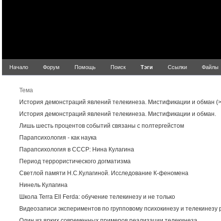
Начало
Форум
Помощь
Поиск
Тэги
Ссылки
Файлы
Резу
Тема
История демонстраций явлений телекинеза. Мистификации и обман (>
История демонстраций явлений телекинеза. Мистификации и обман.
Лишь шесть процентов событий связаны с полтергейстом
Парапсихология - как наука
Парапсихология в СССР: Нина Кулагина
Период террористического догматизма
Светлой памяти Н.С.Кулагиной. Исследование К-феномена
Нинель Кулагина
Школа Terra Ell Ferda: обучение телекинезу и не только
Видеозаписи экспериментов по групповому психокинезу и телекинезу 
Один из ярких современных примеров реализации телекинеза