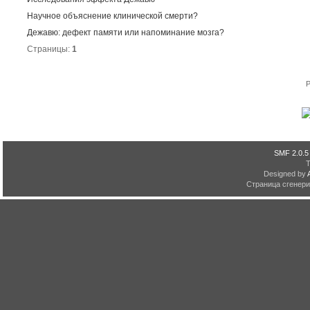
Научное объяснение клинической смерти?
Дежавю: дефект памяти или напоминание мозга?
Страницы:
1
P
SMF 2.0.5
Designed by
Страница сгенерир