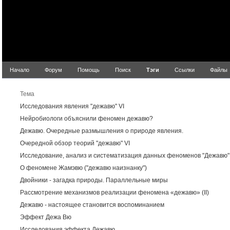
Начало
Форум
Помощь
Поиск
Тэги
Ссылки
Файлы
Рез
Тема
Исследования явления "дежавю" VI
Нейробиологи объяснили феномен дежавю?
Дежавю. Очередные размышления о природе явления.
Очередной обзор теорий "дежавю" VI
Исследование, анализ и систематизация данных феноменов "Дежавю"
О феномене Жамэвю ("дежавю наизнанку")
Двойники - загадка природы. Параллельные миры
Рассмотрение механизмов реализации феномена «дежавю» (II)
Дежавю - настоящее становится воспоминанием
Эффект Дежа Вю
Исследования эффекта Дежавю