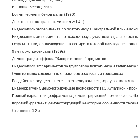
Изгнание бесов (1990)
Войны черной и белой магии (1990)
Девять лет с экстрасенсами (фильм I & II)
Видеозапись эксперимента по психокинезу в Центральной Клинической
Видеозапись эксперимента по психокинезу с участием выдающегося п
Результаты видеонаблюдения в квартире, в которой наблюдался "огнев
9 лет с экстрасенсами (1989г.)
Демонстрация эффекта "биопритяжения" предметов
Видеозаписи экспериментов по групповому психокинезу и телекинезу 
Один из ярких современных примеров реализации телекинеза
Воздействие осуществляется на стрелку компаса, корпус остаётся не
Видеофрагмент, демонстрирующие возможности Н.С.Кулагиной к про
Полный вариант видеофрагмента демонстрирующий некоторые особен
Короткий фрагмент, демонстрирующий некоторые особенности телеки
Страницы:
1
2
»
P