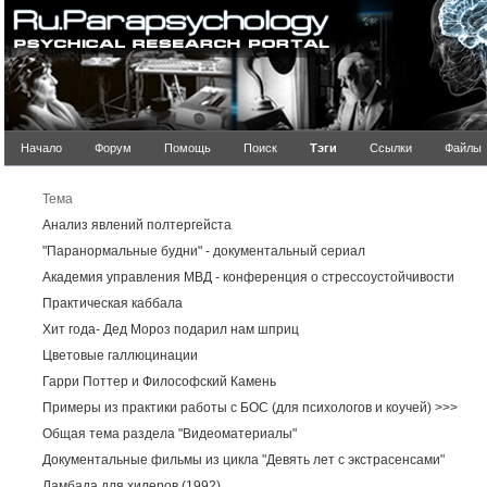
Начало
Форум
Помощь
Поиск
Тэги
Ссылки
Файлы
Ре
Тема
Анализ явлений полтергейста
"Паранормальные будни" - документальный сериал
Академия управления МВД - конференция о стрессоустойчивости
Практическая каббала
Хит года- Дед Мороз подарил нам шприц
Цветовые галлюцинации
Гарри Поттер и Философский Камень
Примеры из практики работы с БОС (для психологов и коучей) >>>
Общая тема раздела "Видеоматериалы"
Документальные фильмы из цикла "Девять лет с экстрасенсами"
Ламбада для хилеров (1992)