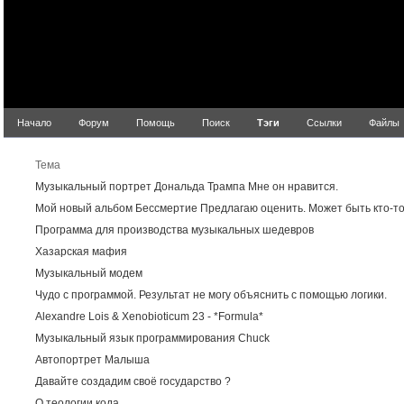
Начало
Форум
Помощь
Поиск
Тэги
Ссылки
Файлы
Р
Тема
Музыкальный портрет Дональда Трампа Мне он нравится.
Мой новый альбом Бессмертие Предлагаю оценить. Может быть кто-то
Программа для производства музыкальных шедевров
Хазарская мафия
Музыкальный модем
Чудо с программой. Результат не могу объяснить с помощью логики.
Alexandre Lois & Xenobioticum 23 - *Formula*
Музыкальный язык программирования Chuck
Автопортрет Малыша
Давайте создадим своё государство ?
О теологии кода