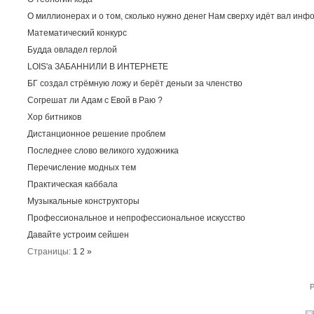
О миллионерах и о том, сколько нужно денег Нам сверху идёт вал инф
Математический конкурс
Будда овладел герлой
LOIS'а ЗАБАННИЛИ В ИНТЕРНЕТЕ
БГ создал стрёмную ложу и берёт деньги за членство
Согрешат ли Адам с Евой в Раю ?
Хор битников
Дистанционное решение проблем
Последнее слово великого художника
Перечисление модных тем
Практическая каббала
Музыкальные конструкторы
Профессиональное и непрофессиональное искусство
Давайте устроим сейшен
Страницы:
1
2
»
P