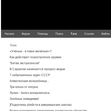
Начало
Форум
Помощь
Поиск
Тэги
Ссылки
Файлы
Ре
Тема
«Учёные - в говне мочёные»?
Как действует психотропное оружие
"Битва экстрасенсов"
В Саранске начинается процесс ведьм
7 заброшенных чудес СССР
Алматинская волшебница...
Три клона от клоуна
Лулин - Ангел апокалипсиса
Злобные невидимки!
]Подоплека убийств в американских школах
Волна колдовского терроризма захлестнула общество