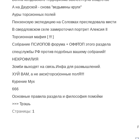
А на Даурской - снова "ведьмины круги"
Ауры торсионных полей
Пензенскую экспедицию на Соловках преследовала мисти
В свердловском селе замироточил портрет Алексия II
Торсионная мафия [ !!! ]
Собрание ПСИОПОВ форума + ОФФТОП этого раздела
спецслужбы РФ против подобных вашему собраний!
НЕКРОФИЛИЯ
Зомби выходят на связь.Инфа для размышлений.
ХУЙ ВАМ, а не акси(торси)онные полЯ!!!
Курение Мух
666
Основные правила раздела и философия помойки
>>> Трэшь
Страницы:
1
P