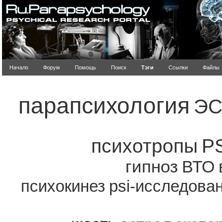
Начало
Форум
Помощь
Поиск
Тэги
Ссылки
Файлы
Попу
парапсихология
ЭС
психотропы
P
гипноз
ВТО
психокинез
psi-исследова