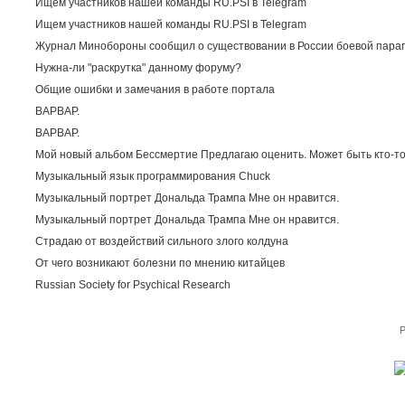
Ищем участников нашей команды RU.PSI в Telegram
Ищем участников нашей команды RU.PSI в Telegram
Журнал Минобороны сообщил о существовании в России боевой пара
Нужна-ли "раскрутка" данному форуму?
Общие ошибки и замечания в работе портала
ВАРВАР.
ВАРВАР.
Мой новый альбом Бессмертие Предлагаю оценить. Может быть кто-то
Музыкальный язык программирования Chuck
Музыкальный портрет Дональда Трампа Мне он нравится.
Музыкальный портрет Дональда Трампа Мне он нравится.
Страдаю от воздействий сильного злого колдуна
От чего возникают болезни по мнению китайцев
Russian Society for Psychical Research
P