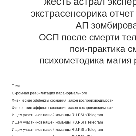
жесть
астрал
экспе
экстрасенсорика
отчет
АП
зомбиров
ОСП
после смерти
те
пси-практика
с
психометодика
магия
Пос
Тема
Скромная реабилитация паранормального
Физические эффекты сознания: закон воспроизводимости
Физические эффекты сознания: закон воспроизводимости
Ищем участников нашей команды RU.PSI в Telegram
Ищем участников нашей команды RU.PSI в Telegram
Ищем участников нашей команды RU.PSI в Telegram