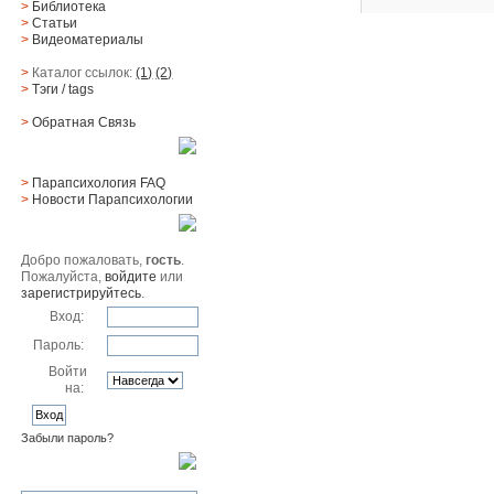
>
Библиотека
>
Статьи
>
Видеоматериалы
>
Каталог ссылок:
(1)
(2)
>
Тэги
/ tags
>
Обратная Cвязь
Материалы
>
Парапсихология FAQ
>
Новости Парапсихологии
Юзер
Добро пожаловать,
гость
.
Пожалуйста,
войдите
или
зарегистрируйтесь
.
Вход:
Пароль:
Войти
на:
Забыли пароль?
Поиск