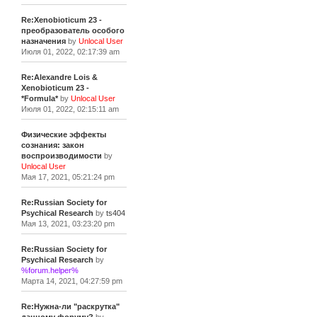
Re:Xenobioticum 23 -
преобразователь особого
назначения
by
Unlocal User
Июля 01, 2022, 02:17:39 am
Re:Alexandre Lois &
Xenobioticum 23 -
*Formula*
by
Unlocal User
Июля 01, 2022, 02:15:11 am
Физические эффекты
сознания: закон
воспроизводимости
by
Unlocal User
Мая 17, 2021, 05:21:24 pm
Re:Russian Society for
Psychical Research
by
ts404
Мая 13, 2021, 03:23:20 pm
Re:Russian Society for
Psychical Research
by
%forum.helper%
Марта 14, 2021, 04:27:59 pm
Re:Нужна-ли "раскрутка"