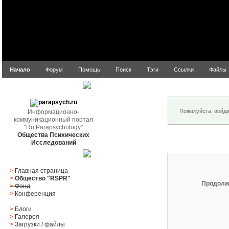
Начало
Форум
Помощь
Поиск
Тэги
Ссылки
Файлы
Внимание!
parapsych.ru
Пожалуйста, войд
Информационно-
коммуникационный портал
"Ru.Parapsychology"
Общества Психических
Вход
Исследований
Главное меню
>
Главная страница
>
Общество "RSPR"
Продолж
>
Фонд
>
Конференция
>
Блоги
>
Галерея
>
Загрузки
/
файлы