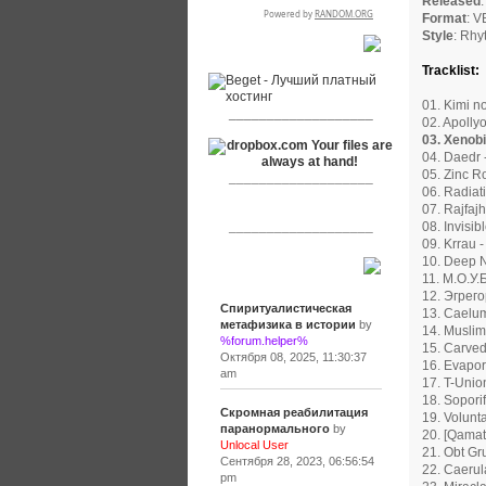
Released
Format
: 
Style
: Rhy
RSPR сотрудничает с:
Tracklist:
01. Kimi no
___________________
02. Apolly
03. Xenobi
04. Daedr 
05. Zinc Ro
___________________
06. Radiat
07. Rajfajh
___________________
08. Invisib
09. Krrau 
10. Deep N
Сообщения
11. М.О.У.
12. Эгрего
Спиритуалистическая
13. Caelum 
метафизика в истории
by
14. Muslim
%forum.helper%
15. Carved
Октября 08, 2025, 11:30:37
16. Evapor
am
17. T-Unio
18. Soporif
Скромная реабилитация
19. Volunt
паранормального
by
20. [Qamat 
Unlocal User
21. Obt Gr
Сентября 28, 2023, 06:56:54
22. Caerul
pm