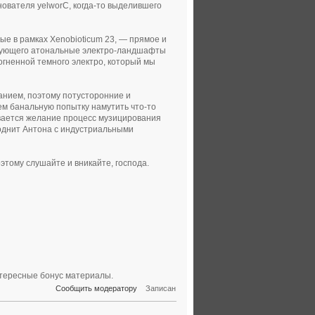
ователя yelworC, когда-то выделившего
е в рамках Xenobioticum 23, — прямое и
ирующего атональные электро-ландшафты
огненной темного электро, который мы
анием, поэтому потусторонние и
ем банальную попытку намутить что-то
вается желание процесс музицирования
роднит Антона с индустриальными
этому слушайте и вникайте, господа.
нтересные бонус материалы.
Сообщить модератору
Записан