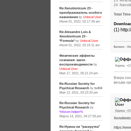
23. Miracla
24. Narcot
Re:Xenobioticum 23 -
преобразователь особого
Total Time
назначения
by
Unlocal User
Июля 01, 2022, 02:17:39 am
Download
(1)
http
Re:Alexandre Lois &
Xenobioticum 23 -
*Formula*
by
Unlocal User
Июля 01, 2022, 02:15:11 am
Баланс - Ос
Физические эффекты
сознания: закон
воспроизводимости
by
Карма: +2/
Unlocal User
Мая 17, 2021, 05:21:24 pm
Вчера озн
весьма ор
Re:Russian Society for
Psychical Research
by
ts404
Мая 13, 2021, 03:23:20 pm
Re:Russian Society for
User
Psychical Research
by
Карма: +97
%forum.helper%
Марта 14, 2021, 04:27:59 pm
Xenobioti
Re:Нужна-ли "раскрутка"
https://w