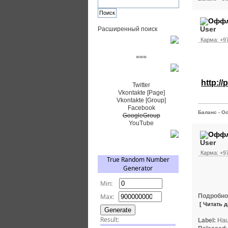
User
Расширенный поиск
Карма: +97
Пожертвовать $
===
Сообщество+
http:/
Twitter
Vkontakte [Page]
Vkontakte [Group]
Facebook
Баланс - Ос
GoogleGroup
YouTube
TRNG
User
Карма: +97
Подробно
[ Читать д
Label:
Haun