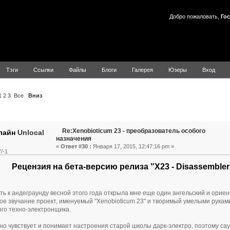
Добро пожаловать,
Гос
Тэги
Ссылки
Файлы
Блоги
Галерея
Юзеры
Вход
1
2
3
Все
Вниз
Тема: Xenobioticum 23 - преобразователь особого назначения
Re:Xenobioticum 23 - преобразователь особого
Unlocal
назначения
«
Ответ #30 :
Января 17, 2015, 12:47:16 pm »
/-1
Рецензия на бета-версию релиза "X23 - Disassembler
ть к андеграунду весной этого года открыла мне еще один ангельский и ори
ое звучание проект, именуемый "Xenobioticum 23" и творимый умелыми рукам
го техно-электронщика.
но чувствует и понимает настроения старой школы дарк-электро, поэтому са