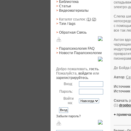
>
Библиотека
складываю
>
Статьи
электро-д
>
Видеоматериалы
Слегка ши
>
Каталог ссылок:
(1)
(2)
непосредс
>
Тэги
/ tags
с помощью
все так л
>
Обратная Cвязь
Антон вдо
Материалы
чарующие 
>
Парапсихология FAQ
индустриа
>
Новости Парапсихологии
превратит
пионерами
Юзер
До Бойда 
Добро пожаловать,
гость
.
Пожалуйста,
войдите
или
Автор
:
Се
зарегистрируйтесь
.
Вход:
Источник
Источник
Пароль:
Войти
Скачать
р
на:
(1)
dropbo
+
примеча
Забыли пароль?
Поиск
Баланс - Ос