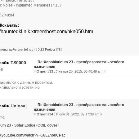
 - Faeste: Fort [8:18]
ic Noise - Implanted Memories [7:15]
: 2:48:04
/скачать:
://hauntedklinik.xtreemhost.com/hkn050.htm
нова действия [c]
reg
|
| X23 Project |
[/B]
Re:Xenobioticum 23 - преобразователь особого
TS0000
назначения
-8
«
Ответ #33 :
Января 26, 2015, 05:48:48 am »
акомился с данным проектом.
игинально и эстетично
Re:Xenobioticum 23 - преобразователь особого
Unlocal
назначения
«
Ответ #34 :
Июля 01, 2022, 02:17:39 am »
/-1
cum 23 - Solar Lodge (COIL cover)
ww.youtube.com/watch?v=G8LZnb8CPac