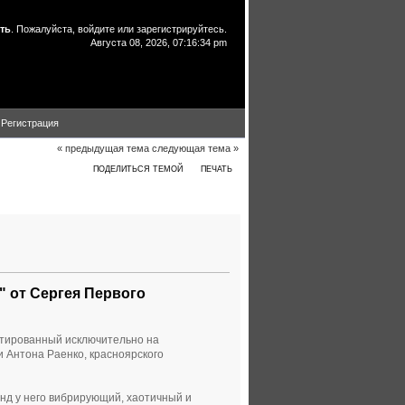
ть
. Пожалуйста,
войдите
или
зарегистрируйтесь
.
Августа 08, 2026, 07:16:34 pm
Регистрация
« предыдущая тема
следующая тема »
ПОДЕЛИТЬСЯ ТЕМОЙ
ПЕЧАТЬ
 (Прочитано 266312 раз)
" от Сергея Первого
ентированный исключительно на
и Антона Раенко, красноярского
унд у него вибрирующий, хаотичный и