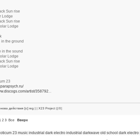
ack Sun rise
ar Lodge
ack Sun rise
olar Lodge
k
e in the ground
e in the sound
olar Lodge
ack Sun rise
olar Lodge
cum 23
3.parapsych.ru/
ww.discogs.com/artist/358792
...
нова действия [c]
reg
|
| X23 Project |
[/B]
1
2
3
Все
Вверх
oticum 23
music
industrial
dark electro
industrial darkwave
old school dark electro