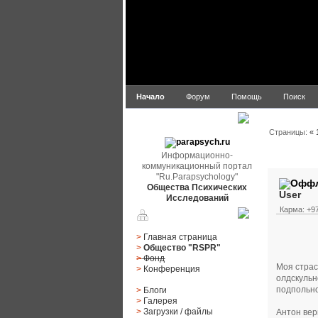
Начало
Форум
Помощь
Поиск
parapsych.ru
Страницы:
«
Информационно-
Автор
коммуникационный портал
"Ru.Parapsychology"
Общества Психических
User
Исследований
Карма: +97
Главное меню
>
Главная страница
>
Общество "RSPR"
>
Фонд
Моя страс
>
Конференция
олдскульн
подпольно
>
Блоги
>
Галерея
>
Загрузки
/
файлы
Антон вер