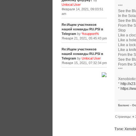
данному форуму?
by
Unlocal User
***
Февраля 14, 2021, 09:03:51
See the Bl
am
In the Sol
See the Bl
Re:Ищем участников
From the S
нашей команды RU.PSI в
Stop
Telegram
by
%support%
Like a cloc
Января 21, 2021, 05:45:43 pm
Like a hol
Like a lock
Re:Ищем участников
Like a knif
нашей команды RU.PSI в
From the S
Telegram
by
Unlocal User
See the Bl
Января 15, 2021, 07:32:34 pm
From the S
***
[+]
Xenobioti
*
http://x2
*
https://w
Баланс - Ос
Страницы:
«
Тэги:
Xenobi