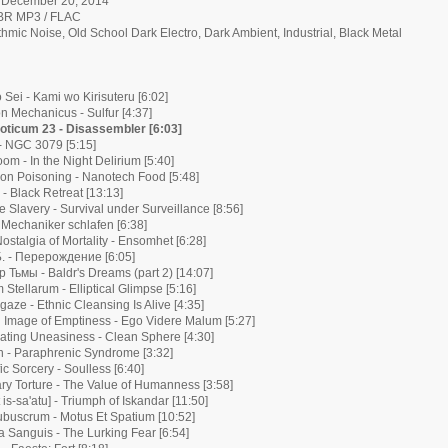
: December 20, 2014
VBR MP3 / FLAC
thmic Noise, Old School Dark Electro, Dark Ambient, Industrial, Black Metal
 Sei - Kami wo Kirisuteru [6:02]
on Mechanicus - Sulfur [4:37]
oticum 23 - Disassembler [6:03]
- NGC 3079 [5:15]
om - In the Night Delirium [5:40]
ion Poisoning - Nanotech Food [5:48]
 - Black Retreat [13:13]
le Slavery - Survival under Surveillance [8:56]
- Mechaniker schlafen [6:38]
ostalgia of Mortality - Ensomhet [6:28]
Б. - Перерождение [6:05]
р Тьмы - Baldr's Dreams (part 2) [14:07]
Stellarum - Elliptical Glimpse [5:16]
gaze - Ethnic Cleansing Is Alive [4:35]
 Image of Emptiness - Ego Videre Malum [5:27]
ating Uneasiness - Clean Sphere [4:30]
n - Paraphrenic Syndrome [3:32]
ic Sorcery - Soulless [6:40]
ary Torture - The Value of Humanness [3:58]
is-sa'atu] - Triumph of Iskandar [11:50]
ubuscrum - Motus Et Spatium [10:52]
a Sanguis - The Lurking Fear [6:54]