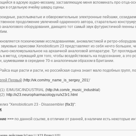
щийся в адскую аудио-мозаику, заставляющую меня вспоминать про отца-осн
арк в отдельную ячейку шварц сцены.
зоидные, расплывчатые и обворожительные электронные пейзажи, созидаемы
твенное продолжение увлечений одаренного автора, старательно констру
 аналогового оборудования, дающего тот самый звук футуристичной геенны 
юбим.
хновляется психическими исследованиями, аномалистикой и ретро-оборудов
звуковые зарисовки Xenobioticum 23 представляют из себя нечто большее, ч
льно-околомузыкальное на архаичной аналоговой аппаратуре. Тут прогляды
ь в метод, служащий для того, чтобы воздействовать на подсознание, а это 
, шумевшими в середине 70-х аналогичным образом в Британии.
Райса еще расти и расти, но российская сцена знает мало подобных групп, по
ргей Первый
(
http://vk.com/my_name_is_sergey_201
)'
(1): E/MUSIC/INDUSTRIAL (
http://vk.com/e_music_industrial
)
(2):
http://x23.neuropharmacology.ru/x23r1.html
елиз "Xenobioticum 23 - Disassembler
(fix3)
":
x
ние
>>>
по данной ссылке, в отличии от ранней, в наличии есть некоторые и
нова действия [c]
reg
|
| X23 Project |
[/B]