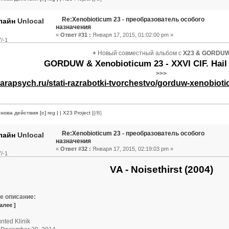
Re:Xenobioticum 23 - преобразователь особого
Unlocal
назначения
«
Ответ #31 :
Января 17, 2015, 01:02:00 pm »
/-1
+
Новый совместный альбом с
X23 & GORDU
GORDUW & Xenobioticum 23 - XXVI CIF. Hail
>>>
/parapsych.ru/stati-razrabotki-tvorchestvo/gorduw-xenobioti
нова действия [c]
reg
|
| X23 Project |
[/B]
Re:Xenobioticum 23 - преобразователь особого
Unlocal
назначения
«
Ответ #32 :
Января 17, 2015, 02:19:03 pm »
/-1
VA - Noisethirst (2004)
е описание:
алее ]
ted Klinik