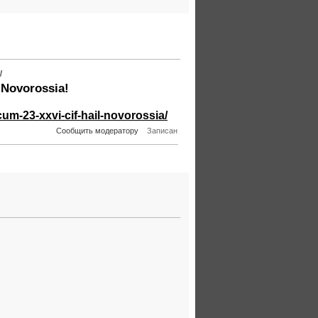
W
 Novorossia!
cum-23-xxvi-cif-hail-novorossia/
Сообщить модератору
Записан