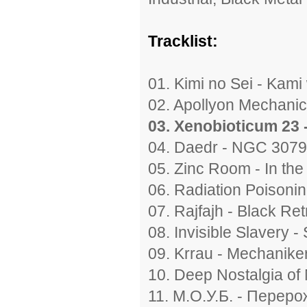
Tracklist:
01. Kimi no Sei - Kami 
02. Apollyon Mechanicu
03. Xenobioticum 23 
04. Daedr - NGC 3079 
05. Zinc Room - In the 
06. Radiation Poisoni
07. Rajfajh - Black Ret
08. Invisible Slavery -
09. Krrau - Mechaniker
10. Deep Nostalgia of 
11. М.О.У.Б. - Переро