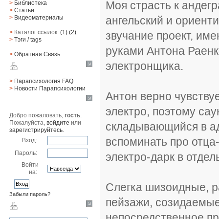
Моя страсть к андегр
>
Библиотека
>
Статьи
ангельский и ориент
>
Видеоматериалы
>
Каталог ссылок:
(1)
(2)
звучание проект, им
>
Тэги
/ tags
руками Антона Раенко
>
Обратная Cвязь
электронщика.
Материалы
>
Парапсихология FAQ
>
Новости Парапсихологии
Антон верно чувству
Юзер
электро, поэтому са
Добро пожаловать,
гость
.
Пожалуйста,
войдите
или
складывающийся в а
зарегистрируйтесь
.
вспоминать про отца-
Вход:
Пароль:
электро-дарк в отде
Войти
на:
Слегка шизоидные, 
Забыли пароль?
пейзажи, созидаемые
Поиск
непосредственное пр