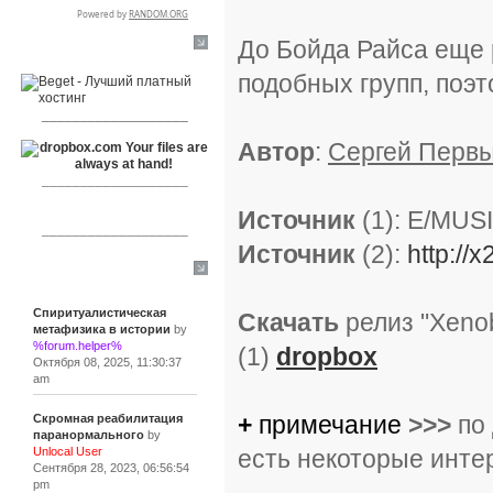
До Бойда Райса еще 
RSPR сотрудничает с:
подобных групп, поэт
___________________
Автор
:
Сергей Перв
___________________
Источник
(1): E/MUS
___________________
Источник
(2):
http://
Сообщения
Спиритуалистическая
Скачать
релиз "Xenob
метафизика в истории
by
%forum.helper%
(1)
dropbox
Октября 08, 2025, 11:30:37
am
+
примечание
>>>
по 
Скромная реабилитация
паранормального
by
есть некоторые инте
Unlocal User
Сентября 28, 2023, 06:56:54
pm