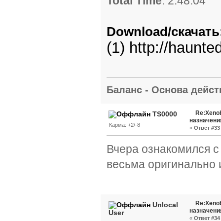
Total Time
: 2:48:04
Download/скачать
(1)
http://haunt
Баланс - Основа действ
Re:Xenob
TS0000
назначени
Карма: +2/-8
«
Ответ #33 
Вчера ознакомился с
весьма оригинально 
Re:Xenob
Unlocal
назначени
User
«
Ответ #34 