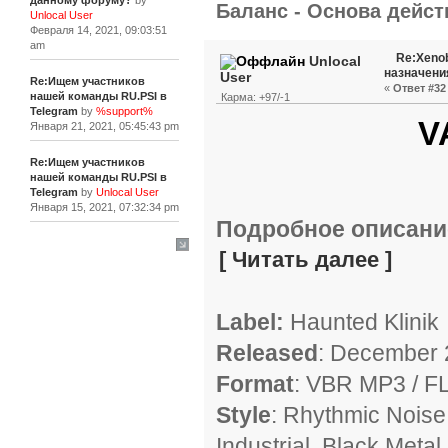
данному форуму?
by
Баланс - Основа действ
Unlocal User
Февраля 14, 2021, 09:03:51
am
Re:Xenob
Unlocal
назначени
User
Re:Ищем участников
«
Ответ #32 
нашей команды RU.PSI в
Карма: +97/-1
Telegram
by
%support%
VA
Января 21, 2021, 05:45:43 pm
Re:Ищем участников
нашей команды RU.PSI в
Telegram
by
Unlocal User
Января 15, 2021, 07:32:34 pm
Подробное описани
[+]
[ Читать далее ]
Label:
Haunted Klinik
Released
: December 
Format
: VBR MP3 / F
Style
: Rhythmic Noise
Industrial, Black Metal