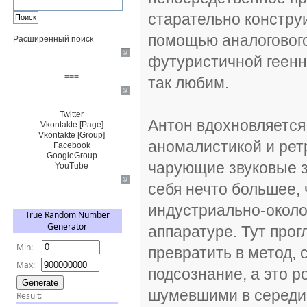
старательно констр
помощью аналогового
Расширенный поиск
футуристичной геенн
Пожертвовать $
===
так любим.
Сообщество+
Twitter
Антон вдохновляется
Vkontakte [Page]
Vkontakte [Group]
аномалистикой и рет
Facebook
GoogleGroup
чарующие звуковые з
YouTube
себя нечто большее,
TRNG
индустриально-около
аппаратуре. Тут про
превратить в метод, 
подсознание, а это 
шумевшими в середин