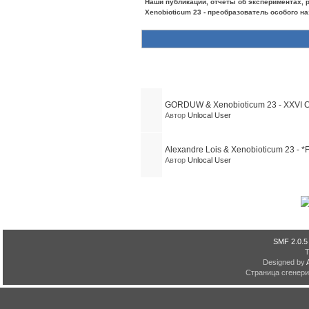
Наши публикации, отчеты об экспериментах, р
Xenobioticum 23 - преобразователь особого н
Похожие темы (2)
GORDUW & Xenobioticum 23 - XXVI CIF
Автор
Unlocal User
Alexandre Lois & Xenobioticum 23 - *
Автор
Unlocal User
SMF 2.0.5
Designed by
Страница сгенерир