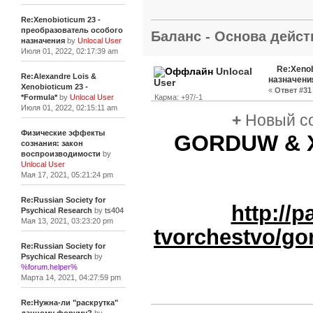
Re:Xenobioticum 23 -
преобразователь особого
Баланс - Основа действ
назначения
by
Unlocal User
Июля 01, 2022, 02:17:39 am
Re:Xenob
Unlocal
Re:Alexandre Lois &
назначени
User
Xenobioticum 23 -
«
Ответ #31 
Карма: +97/-1
*Formula*
by
Unlocal User
Июля 01, 2022, 02:15:11 am
+
Новый с
Физические эффекты
GORDUW & Xe
сознания: закон
воспроизводимости
by
Unlocal User
Мая 17, 2021, 05:21:24 pm
Re:Russian Society for
http://p
Psychical Research
by
ts404
Мая 13, 2021, 03:23:20 pm
tvorchestvo/gor
Re:Russian Society for
Psychical Research
by
%forum.helper%
Марта 14, 2021, 04:27:59 pm
Re:Нужна-ли "раскрутка"