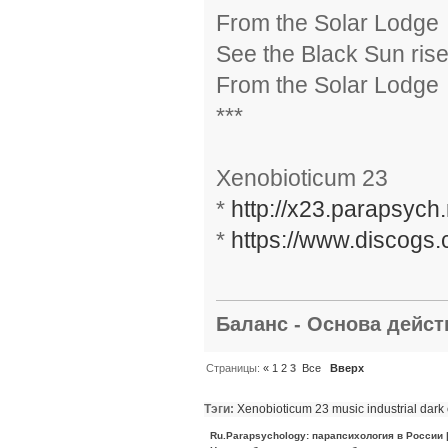
From the Solar Lodge
See the Black Sun ris
From the Solar Lodge
***
Xenobioticum 23
*
http://x23.parapsych.
*
https://www.discogs.
Баланс - Основа действ
Страницы:
«
1
2
3
Все
Вверх
Тэги:
Xenobioticum 23
music
industrial
dark 
Ru.Parapsychology: парапсихология в России