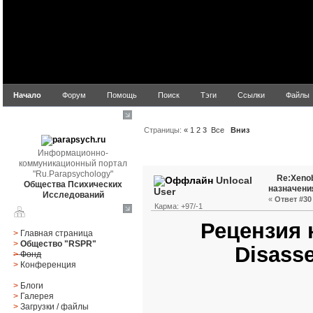
Начало
Форум
Помощь
Поиск
Тэги
Ссылки
Файлы
parapsych.ru
Страницы:
«
1
2
3
Все
Вниз
Информационно-
Автор
Тема: Xenobioti
коммуникационный портал
"Ru.Parapsychology"
Re:Xenob
Unlocal
Общества Психических
назначени
User
Исследований
«
Ответ #30 
Карма: +97/-1
Главное меню
Рецензия 
>
Главная страница
>
Общество "RSPR"
Disass
>
Фонд
>
Конференция
>
Блоги
>
Галерея
>
Загрузки
/
файлы