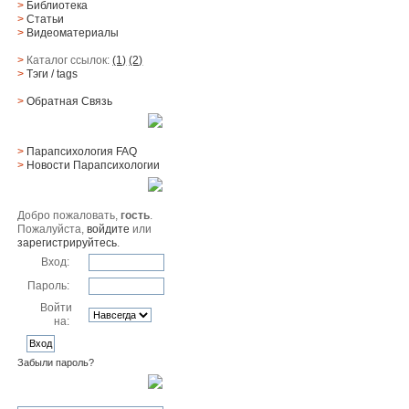
>
Библиотека
>
Статьи
>
Видеоматериалы
>
Каталог ссылок:
(1)
(2)
>
Тэги
/ tags
>
Обратная Cвязь
Материалы
>
Парапсихология FAQ
>
Новости Парапсихологии
Юзер
Добро пожаловать,
гость
.
Пожалуйста,
войдите
или
зарегистрируйтесь
.
Вход:
Пароль:
Войти
на:
Забыли пароль?
Поиск