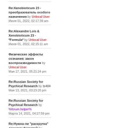
Re:Xenobioticum 23 -
преобразователь особого
назначения
by
Unlocal User
Июля 01, 2022, 02:17:39 am
Re:Alexandre Lois &
Xenobioticum 23 -
*Formula*
by
Unlocal User
Июля 01, 2022, 02:15:11 am
Физические эффекты
сознания: закон
воспроизводимости
by
Unlocal User
Мая 17, 2021, 05:21:24 pm
Re:Russian Society for
Psychical Research
by
ts404
Мая 13, 2021, 03:23:20 pm
Re:Russian Society for
Psychical Research
by
%forum.helper%
Марта 14, 2021, 04:27:59 pm
Re:Нужна-ли "раскрутка"