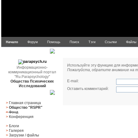
Начало
Форум
Помощь
Поиск
Тэги
Ссылки
Файлы
Сообщить модератору
parapsych.ru
Используйте эту функцию для информи
Информационно-
Пожалуйста, обратите внимание на то
коммуникационный портал
"Ru.Parapsychology"
E-mail
:
Общества Психических
Исследований
Оставить комментарий
:
Главное меню
>
Главная страница
>
Общество "RSPR"
>
Фонд
>
Конференция
>
Блоги
>
Галерея
>
Загрузки
/
файлы