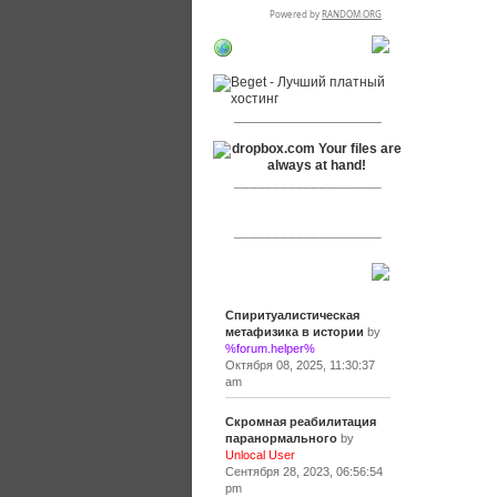
RSPR сотрудничает
с:
___________________
___________________
___________________
Сообщения
Спиритуалистическая
метафизика в истории
by
%forum.helper%
Октября 08, 2025, 11:30:37
am
Скромная реабилитация
паранормального
by
Unlocal User
Сентября 28, 2023, 06:56:54
pm