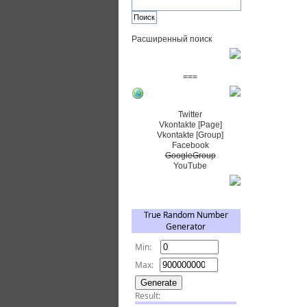
Расширенный поиск
Пожертвовать $
===
Сообщество+
Twitter
Vkontakte [Page]
Vkontakte [Group]
Facebook
GoogleGroup
YouTube
TRNG