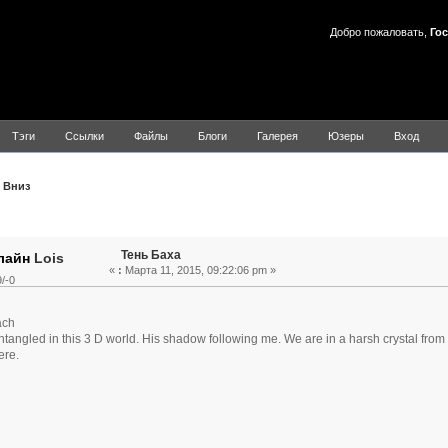
Добро пожаловать,
Гос
Тэги
Ссылки
Файлы
Блоги
Галерея
Юзеры
Вход
Вниз
Тема: Тень Баха (Прочитано 4171 раз)
Тень Баха
Lois
«
:
Марта 11, 2015, 09:22:06 pm »
/-0
ach
angled in this 3 D world. His shadow following me. We are in a harsh crystal from w
ere.