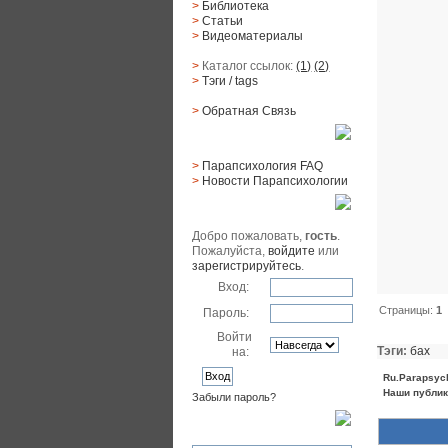
>
Библиотека
>
Статьи
>
Видеоматериалы
>
Каталог ссылок:
(1)
(2)
>
Тэги
/ tags
>
Обратная Cвязь
Материалы
>
Парапсихология FAQ
>
Новости Парапсихологии
Юзер
Добро пожаловать,
гость
.
Пожалуйста,
войдите
или
зарегистрируйтесь
.
Вход:
Страницы:
1
Пароль:
Войти
Тэги:
бах
на:
Ru.Parapsyc
Наши публик
Забыли пароль?
Поиск