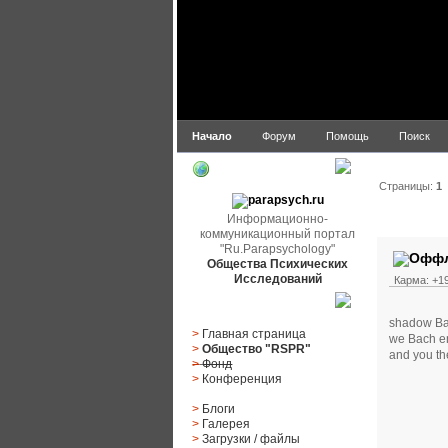
Начало
Форум
Помощь
Поиск
parapsych.ru
Страницы:
1
Информационно-
Автор
коммуникационный портал
"Ru.Parapsychology"
Общества Психических
Исследований
Карма: +19
Главное меню
shadow B
>
Главная страница
we Bach ent
>
Общество "RSPR"
and you th
>
Фонд
>
Конференция
>
Блоги
>
Галерея
>
Загрузки
/
файлы