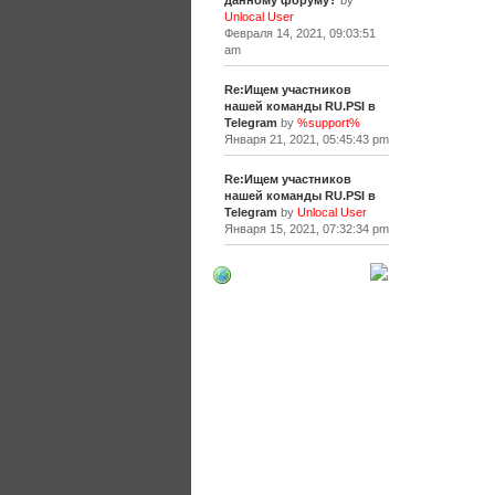
данному форуму?
by
Unlocal User
Февраля 14, 2021, 09:03:51
am
Re:Ищем участников
нашей команды RU.PSI в
Telegram
by
%support%
Января 21, 2021, 05:45:43 pm
Re:Ищем участников
нашей команды RU.PSI в
Telegram
by
Unlocal User
Января 15, 2021, 07:32:34 pm
[+]