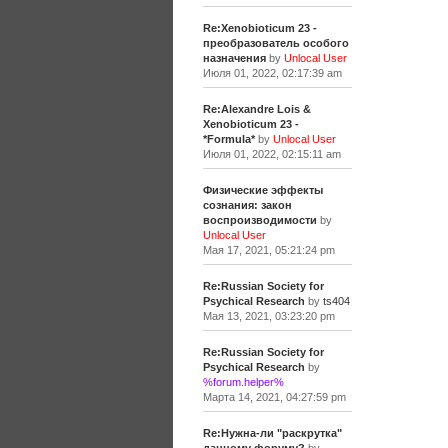
Re:Xenobioticum 23 -
преобразователь особого
назначения
by
Unlocal User
Июля 01, 2022, 02:17:39 am
Re:Alexandre Lois &
Xenobioticum 23 -
*Formula*
by
Unlocal User
Июля 01, 2022, 02:15:11 am
Физические эффекты
сознания: закон
воспроизводимости
by
Unlocal User
Мая 17, 2021, 05:21:24 pm
Re:Russian Society for
Psychical Research
by
ts404
Мая 13, 2021, 03:23:20 pm
Re:Russian Society for
Psychical Research
by
%forum.helper%
Марта 14, 2021, 04:27:59 pm
Re:Нужна-ли "раскрутка"