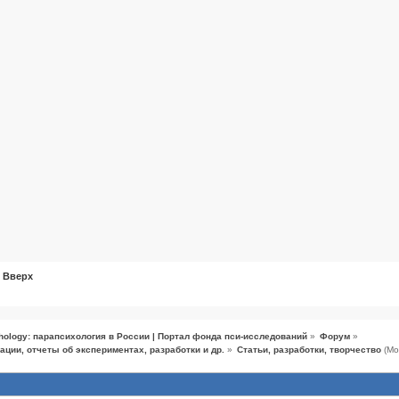
Вверх
hology: парапсихология в России | Портал фонда пси-исследований
»
Форум
»
ации, отчеты об экспериментах, разработки и др.
»
Статьи, разработки, творчество
(Мо