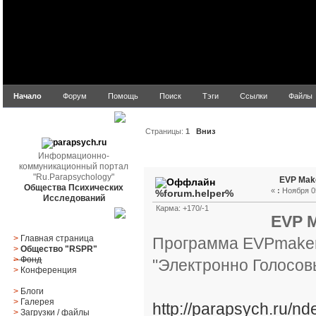
Начало
Форум
Помощь
Поиск
Тэги
Ссылки
Файлы
parapsych.ru
Страницы:
1
Вниз
Автор
Тема: EVP Maker
Информационно-
коммуникационный портал
"Ru.Parapsychology"
EVP Make
Общества Психических
«
:
Ноября 05
%forum.helper%
Исследований
Карма: +170/-1
EVP M
Главное меню
>
Главная страница
Программа EVPmaker 
>
Общество "RSPR"
>
Фонд
"Электронно Голосов
>
Конференция
>
Блоги
>
Галерея
http://parapsych.ru/
>
Загрузки
/
файлы