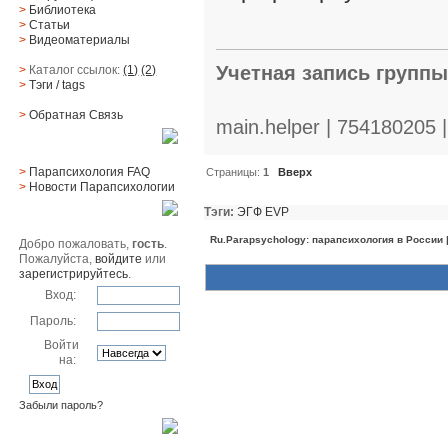
>
Библиотека
>
Статьи
>
Видеоматериалы
Учетная запись групп
>
Каталог ссылок:
(1)
(2)
>
Тэги
/ tags
>
Обратная Cвязь
main.helper | 754180205 
Материалы
>
Парапсихология FAQ
Страницы:
1
Вверх
>
Новости Парапсихологии
Тэги:
ЭГФ
EVP
Юзер
Ru.Parapsychology: парапсихология в России
Добро пожаловать,
гость
.
Пожалуйста,
войдите
или
зарегистрируйтесь
.
Вход:
Пароль:
Войти
на:
Забыли пароль?
Поиск