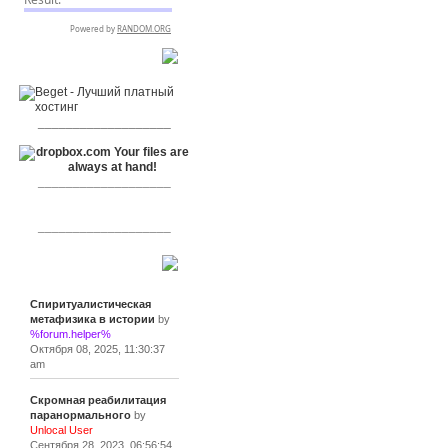
RSPR сотрудничает с:
___________________
___________________
___________________
Сообщения
Спиритуалистическая
метафизика в истории
by
%forum.helper%
Октября 08, 2025, 11:30:37
am
Скромная реабилитация
паранормального
by
Unlocal User
Сентября 28, 2023, 06:56:54