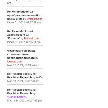
pm
Re:Xenobioticum 23 -
преобразователь особого
назначения
by
Unlocal User
Июля 01, 2022, 02:17:39 am
Re:Alexandre Lois &
Xenobioticum 23 -
*Formula*
by
Unlocal User
Июля 01, 2022, 02:15:11 am
Физические эффекты
сознания: закон
воспроизводимости
by
Unlocal User
Мая 17, 2021, 05:21:24 pm
Re:Russian Society for
Psychical Research
by
ts404
Мая 13, 2021, 03:23:20 pm
Re:Russian Society for
Psychical Research
by
%forum.helper%
Марта 14, 2021, 04:27:59 pm