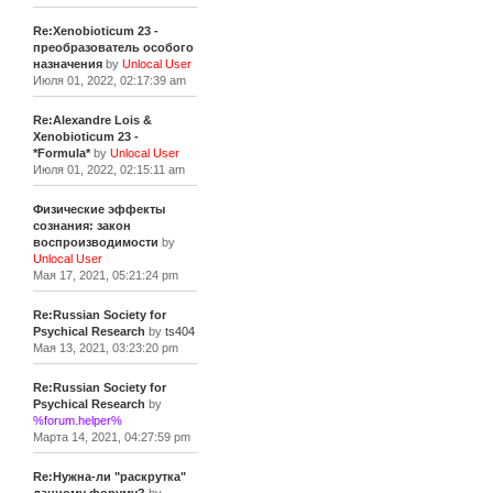
Re:Xenobioticum 23 -
преобразователь особого
назначения
by
Unlocal User
Июля 01, 2022, 02:17:39 am
Re:Alexandre Lois &
Xenobioticum 23 -
*Formula*
by
Unlocal User
Июля 01, 2022, 02:15:11 am
Физические эффекты
сознания: закон
воспроизводимости
by
Unlocal User
Мая 17, 2021, 05:21:24 pm
Re:Russian Society for
Psychical Research
by
ts404
Мая 13, 2021, 03:23:20 pm
Re:Russian Society for
Psychical Research
by
%forum.helper%
Марта 14, 2021, 04:27:59 pm
Re:Нужна-ли "раскрутка"