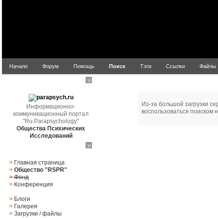
Начало
Форум
Помощь
Поиск
Тэги
Ссылки
Файлы
Ошибка!
parapsych.ru
Из-за большой загрузки се
Информационно-
воспользоваться поиском н
коммуникационный портал
"Ru.Parapsychology"
Общества Психических
Исследований
Главное меню
>
Главная страница
>
Общество "RSPR"
>
Фонд
>
Конференция
>
Блоги
>
Галерея
>
Загрузки
/
файлы