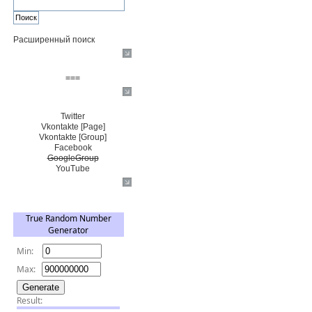
Расширенный поиск
Пожертвовать $
===
Сообщество+
Twitter
Vkontakte [Page]
Vkontakte [Group]
Facebook
GoogleGroup
YouTube
TRNG