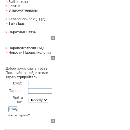
>
Библиотека
>
Статьи
>
Видеоматериалы
>
Каталог ссылок:
(1)
(2)
>
Тэги
/ tags
>
Обратная Cвязь
Материалы
>
Парапсихология FAQ
>
Новости Парапсихологии
Юзер
Добро пожаловать,
гость
.
Пожалуйста,
войдите
или
зарегистрируйтесь
.
Вход:
Пароль:
Войти
на:
Забыли пароль?
Поиск