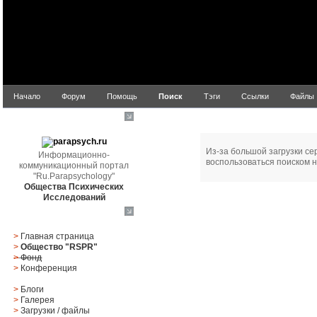
Начало
Форум
Помощь
Поиск
Тэги
Ссылки
Файлы
Ошибка!
parapsych.ru
Из-за большой загрузки се
Информационно-
воспользоваться поиском н
коммуникационный портал
"Ru.Parapsychology"
Общества Психических
Исследований
Главное меню
>
Главная страница
>
Общество "RSPR"
>
Фонд
>
Конференция
>
Блоги
>
Галерея
>
Загрузки
/
файлы