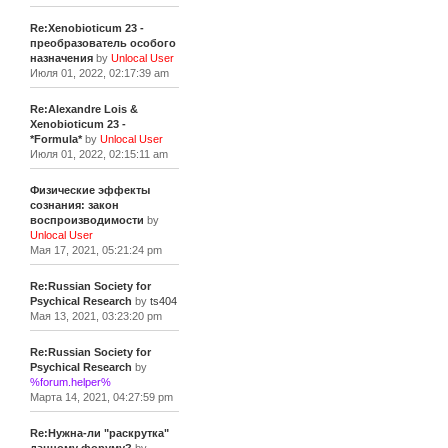
Re:Xenobioticum 23 -
преобразователь особого
назначения
by
Unlocal User
Июля 01, 2022, 02:17:39 am
Re:Alexandre Lois &
Xenobioticum 23 -
*Formula*
by
Unlocal User
Июля 01, 2022, 02:15:11 am
Физические эффекты
сознания: закон
воспроизводимости
by
Unlocal User
Мая 17, 2021, 05:21:24 pm
Re:Russian Society for
Psychical Research
by
ts404
Мая 13, 2021, 03:23:20 pm
Re:Russian Society for
Psychical Research
by
%forum.helper%
Марта 14, 2021, 04:27:59 pm
Re:Нужна-ли "раскрутка"