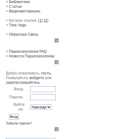
>
Библиотека
>
Статьи
>
Видеоматериалы
>
Каталог ссылок:
(1)
(2)
>
Тэги
/ tags
>
Обратная Cвязь
Материалы
>
Парапсихология FAQ
>
Новости Парапсихологии
Юзер
Добро пожаловать,
гость
.
Пожалуйста,
войдите
или
зарегистрируйтесь
.
Вход:
Пароль:
Войти
на:
Забыли пароль?
Поиск