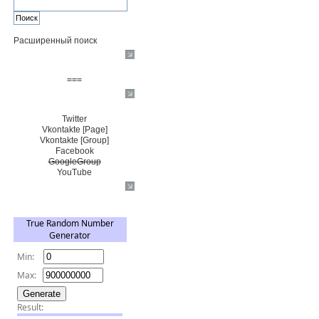
Расширенный поиск
Пожертвовать $
===
Сообщество+
Twitter
Vkontakte [Page]
Vkontakte [Group]
Facebook
GoogleGroup
YouTube
TRNG