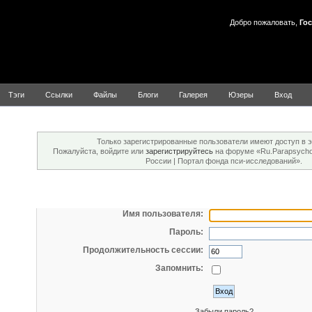
Добро пожаловать,
Гос
Тэги
Ссылки
Файлы
Блоги
Галерея
Юзеры
Вход
Внимание!
Только зарегистрированные пользователи имеют доступ в э
Пожалуйста, войдите или
зарегистрируйтесь
на форуме «Ru.Parapsychol
России | Портал фонда пси-исследований».
Вход
Имя пользователя:
Пароль:
Продолжительность сессии:
Запомнить:
Забыли пароль?