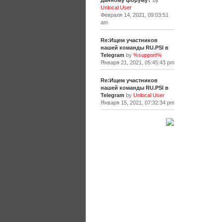
данному форуму?
by
Unlocal User
Февраля 14, 2021, 09:03:51
am
Re:Ищем участников
нашей команды RU.PSI в
Telegram
by
%support%
Января 21, 2021, 05:45:43 pm
Re:Ищем участников
нашей команды RU.PSI в
Telegram
by
Unlocal User
Января 15, 2021, 07:32:34 pm
[+]