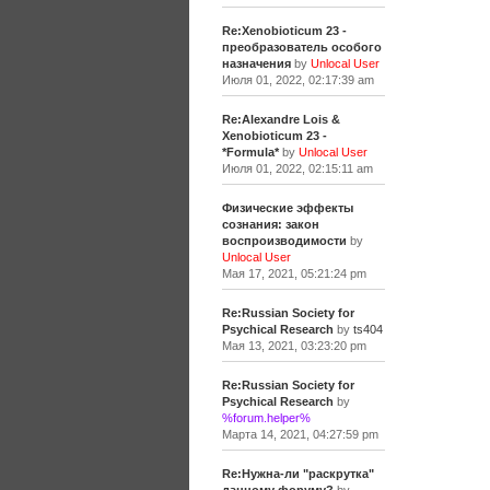
Re:Xenobioticum 23 -
преобразователь особого
назначения
by
Unlocal User
Июля 01, 2022, 02:17:39 am
Re:Alexandre Lois &
Xenobioticum 23 -
*Formula*
by
Unlocal User
Июля 01, 2022, 02:15:11 am
Физические эффекты
сознания: закон
воспроизводимости
by
Unlocal User
Мая 17, 2021, 05:21:24 pm
Re:Russian Society for
Psychical Research
by
ts404
Мая 13, 2021, 03:23:20 pm
Re:Russian Society for
Psychical Research
by
%forum.helper%
Марта 14, 2021, 04:27:59 pm
Re:Нужна-ли "раскрутка"