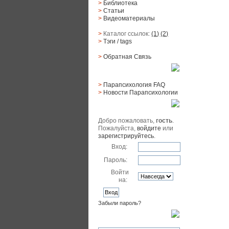
>
Библиотека
>
Статьи
>
Видеоматериалы
>
Каталог ссылок:
(1)
(2)
>
Тэги
/ tags
>
Обратная Cвязь
Материалы
>
Парапсихология FAQ
>
Новости Парапсихологии
Юзер
Добро пожаловать,
гость
.
Пожалуйста,
войдите
или
зарегистрируйтесь
.
Вход:
Пароль:
Войти
на:
Забыли пароль?
Поиск