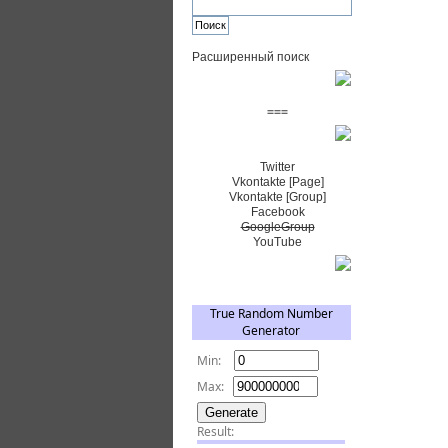
Расширенный поиск
Пожертвовать $
===
Сообщество+
Twitter
Vkontakte [Page]
Vkontakte [Group]
Facebook
GoogleGroup
YouTube
TRNG