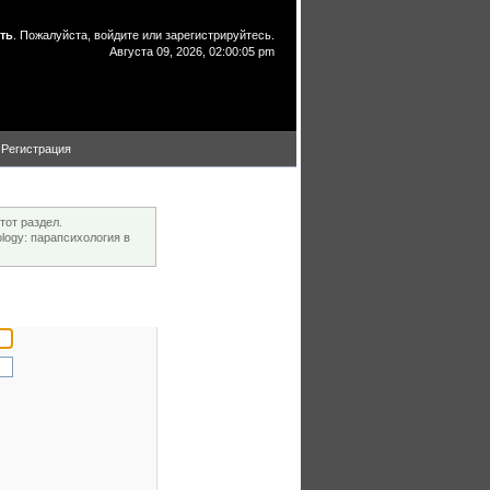
ть
. Пожалуйста,
войдите
или
зарегистрируйтесь
.
Августа 09, 2026, 02:00:05 pm
Регистрация
тот раздел.
ogy: парапсихология в