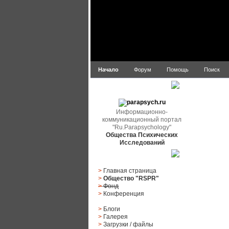
Начало
Форум
Помощь
Поиск
parapsych.ru
Информационно-
коммуникационный портал
"Ru.Parapsychology"
Общества Психических
Исследований
Главное меню
>
Главная страница
>
Общество "RSPR"
>
Фонд
>
Конференция
>
Блоги
>
Галерея
>
Загрузки
/
файлы