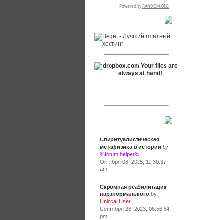
RSPR сотрудничает с:
___________________
___________________
___________________
Сообщения
Спиритуалистическая
метафизика в истории
by
%forum.helper%
Октября 08, 2025, 11:30:37
am
Скромная реабилитация
паранормального
by
Unlocal User
Сентября 28, 2023, 06:56:54
pm