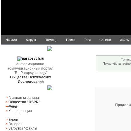
Начало
Форум
Помощь
Поиск
Тэги
Ссылки
Файлы
Внимание!
parapsych.ru
Только
Пожалуйста, войд
Информационно-
коммуникационный портал
"Ru.Parapsychology"
Общества Психических
Вход
Исследований
Главное меню
>
Главная страница
>
Общество "RSPR"
Продолж
>
Фонд
>
Конференция
>
Блоги
>
Галерея
>
Загрузки
/
файлы