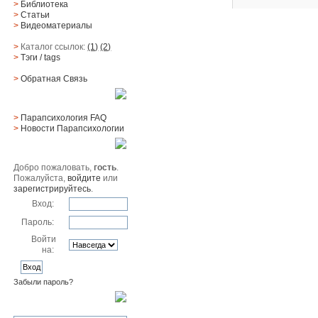
>
Библиотека
>
Статьи
>
Видеоматериалы
>
Каталог ссылок:
(1)
(2)
>
Тэги
/ tags
>
Обратная Cвязь
Материалы
>
Парапсихология FAQ
>
Новости Парапсихологии
Юзер
Добро пожаловать,
гость
.
Пожалуйста,
войдите
или
зарегистрируйтесь
.
Вход:
Пароль:
Войти
на:
Забыли пароль?
Поиск