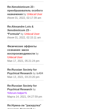
Re:Xenobioticum 23 -
преобразователь особого
назначения
by
Unlocal User
Июля 01, 2022, 02:17:39 am
Re:Alexandre Lois &
Xenobioticum 23 -
*Formula*
by
Unlocal User
Июля 01, 2022, 02:15:11 am
Физические эффекты
сознания: закон
воспроизводимости
by
Unlocal User
Мая 17, 2021, 05:21:24 pm
Re:Russian Society for
Psychical Research
by
ts404
Мая 13, 2021, 03:23:20 pm
Re:Russian Society for
Psychical Research
by
%forum.helper%
Марта 14, 2021, 04:27:59 pm
Re:Нужна-ли "раскрутка"